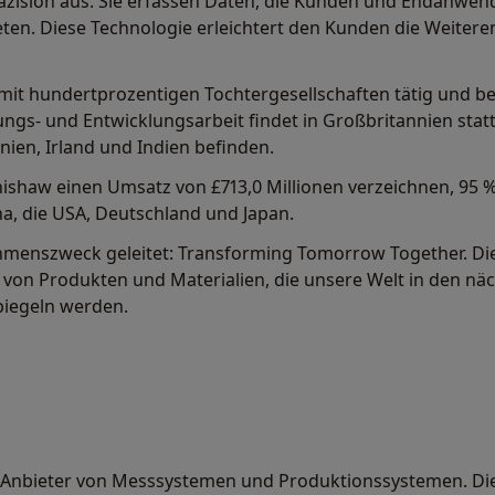
äzision aus. Sie erfassen Daten, die Kunden und Endanwen
ieten. Diese Technologie erleichtert den Kunden die Weiter
it hundertprozentigen Tochtergesellschaften tätig und bes
ungs- und Entwicklungsarbeit findet in Großbritannien statt
ien, Irland und Indien befinden.
enishaw einen Umsatz von £713,0 Millionen verzeichnen, 95 
, die USA, Deutschland und Japan.
menszweck geleitet: Transforming Tomorrow Together. Di
 von Produkten und Materialien, die unsere Welt in den nä
spiegeln werden.
er Anbieter von Messsystemen und Produktionssystemen. Di