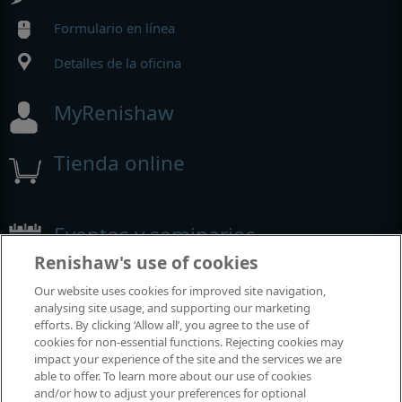
Formulario en línea
Detalles de la oficina
MyRenishaw
Tienda online
Eventos y seminarios
Renishaw's use of cookies
Eventos y seminarios en los que participamos alrededor del
Our website uses cookies for improved site navigation,
mundo
analysing site usage, and supporting our marketing
efforts. By clicking ‘Allow all’, you agree to the use of
cookies for non-essential functions. Rejecting cookies may
impact your experience of the site and the services we are
able to offer. To learn more about our use of cookies
and/or how to adjust your preferences for optional