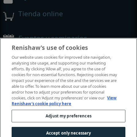
Tienda online
Eventos y seminarios
Renishaw's use of cookies
Eventos y seminarios en los que participamos alrededor del
Our website uses cookies for improved site navigation,
mundo
analysing site usage, and supporting our marketing
efforts. By clicking ‘Allow all’, you agree to the use of
cookies for non-essential functions. Rejecting cookies may
impact your experience of the site and the services we are
able to offer. To learn more about our use of cookies
and/or how to adjust your preferences for optional
cookies, click on ‘Adjust my preferences’ or view our
View
Renishaw's cookie policy here
Adjust my preferences
© 2001-2026 Renishaw plc. Todos los derechos reservados.
Póngase en contacto con nosotros
|
Centro legal y de conformidad
|
Accesibilidad
|
Confidencialid
Accept only necessary
|
Guía de cookies
|
Aviso de género en el lenguaje