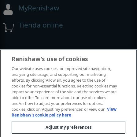
MyRenishaw
Tienda online
Renishaw's use of cookies
Our website uses cookies for improved site navigation,
analysing site usage, and supporting our marketing
efforts. By clicking ‘Allow all’, you agree to the use of
cookies for non-essential functions. Rejecting cookies may
impact your experience of the site and the services we are
able to offer. To learn more about our use of cookies
and/or how to adjust your preferences for optional
cookies, click on ‘Adjust my preferences’ or view our
View
Renishaw's cookie policy here
Adjust my preferences
© 2001-2026 Renishaw plc. Todos los derechos reservados.
Póngase en contacto con nosotros
|