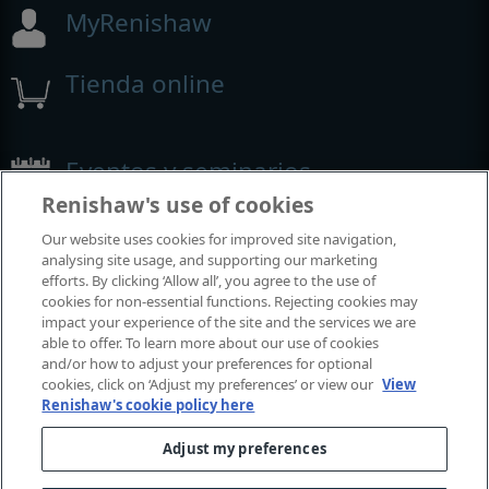
MyRenishaw
Tienda online
Eventos y seminarios
Renishaw's use of cookies
Eventos y seminarios en los que participamos alrededor del
Our website uses cookies for improved site navigation,
mundo
analysing site usage, and supporting our marketing
efforts. By clicking ‘Allow all’, you agree to the use of
cookies for non-essential functions. Rejecting cookies may
impact your experience of the site and the services we are
able to offer. To learn more about our use of cookies
and/or how to adjust your preferences for optional
cookies, click on ‘Adjust my preferences’ or view our
View
Renishaw's cookie policy here
Adjust my preferences
© 2001-2026 Renishaw plc. Todos los derechos reservados.
Póngase en contacto con nosotros
|