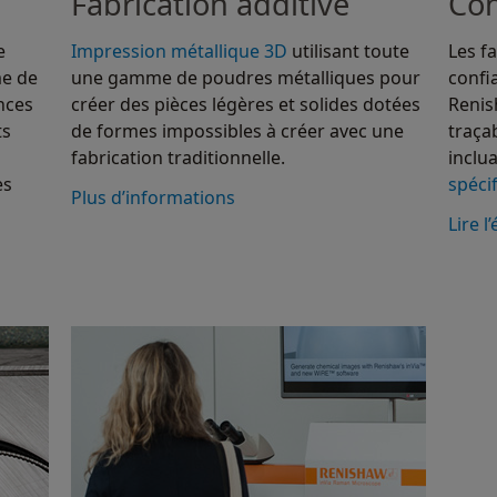
Fabrication additive
Con
e
Impression métallique 3D
utilisant toute
Les f
me de
une gamme de poudres métalliques pour
confi
nces
créer des pièces légères et solides dotées
Renis
ts
de formes impossibles à créer avec une
traça
fabrication traditionnelle.
inclua
es
spéci
Plus d’informations
Lire l