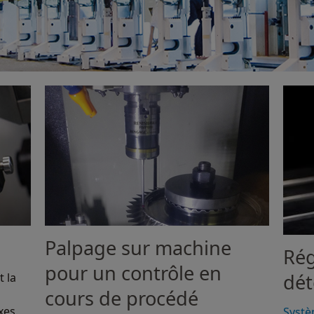
Palpage sur machine
Rég
pour un contrôle en
dét
 la
cours de procédé
xes.
Systè