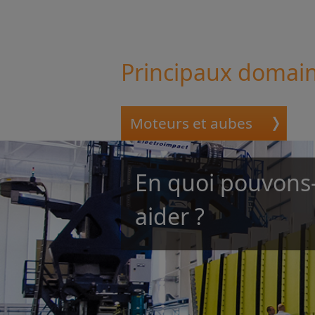
Principaux domai
Moteurs et aubes
En quoi pouvons
aider ?