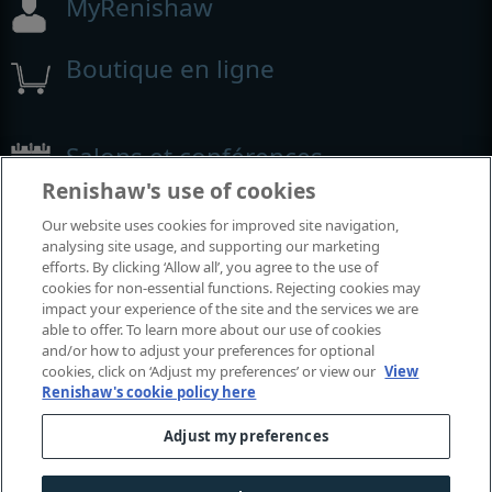
MyRenishaw
Boutique en ligne
Salons et conférences
Renishaw's use of cookies
Événements auxquels nous participons
Our website uses cookies for improved site navigation,
analysing site usage, and supporting our marketing
efforts. By clicking ‘Allow all’, you agree to the use of
cookies for non-essential functions. Rejecting cookies may
impact your experience of the site and the services we are
able to offer. To learn more about our use of cookies
and/or how to adjust your preferences for optional
cookies, click on ‘Adjust my preferences’ or view our
View
Renishaw's cookie policy here
Adjust my preferences
© 2001-2026 Renishaw plc. Tous droits réservés.
Contactez-nous
|
Juridique et conformité
|
Accessibilité
|
Confidentialité
|
Guide sur les cookies
|