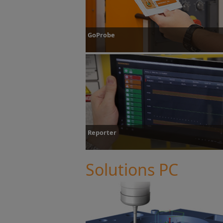
GoProbe
GoProbe
Reporter
Solutions PC
Reporter