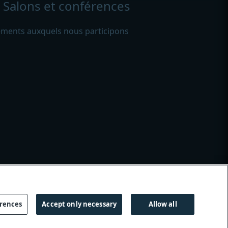
Salons et conférences
ments auxquels nous participons
s
|
erences
Accept only necessary
Allow all