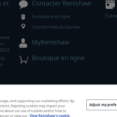
s et
Contacter Renishaw
Événe
Formulaire en ligne
Coordonnées du bureau
ishaw
MyRenishaw
on
 2023
Boutique en ligne
ils
un
ts réservés.
rmité
|
Accessibilité
|
Confidentialité
|
Guide sur les cookie
 usage, and supporting our marketing efforts. By
Adjust my pref
functions. Rejecting cookies may impact your
 more about our use of cookies and/or how to
rences’ or view our
View Renishaw's cookie