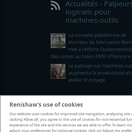
Actualités - Palpeur
logiciels pour
machines-outils
La nouvelle plateforme de
données de fabrication Ren
met à l’affiche l’automatisati
des usines au salon EMO d’Hanovre
Le palpage sur machines-out
augmente la productivité d’
atelier d’usinage
Renishaw's use of cookies
© 2001-2026 Renishaw plc. Tous droi
Contactez-nous
|
Juridique et confo
Our website uses cookies for improved site navigation, analysing site
Avis linguistique relatif aux genres
clicking ‘Allow all’, you agree to the use of cookies for non-essential 
experience of the site and the services we are able to offer. To learn
adjust your preferences for optional cookies, click on ‘Adjust my prefe