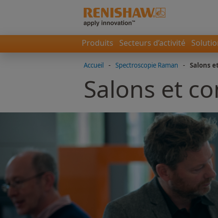
Produits
Secteurs d’activité
Soluti
Accueil
-
Spectroscopie Raman
-
Salons e
Salons et c