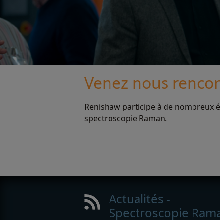
Venez nous rencont
Renishaw participe à de nombreux év
spectroscopie Raman.
Actualités -
Spectroscopie Ram