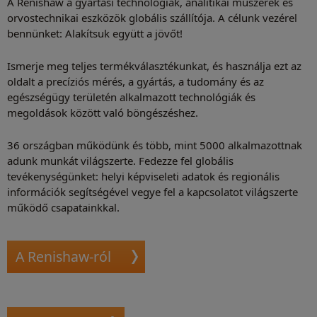
A Renishaw a gyártási technológiák, analitikai műszerek és
orvostechnikai eszközök globális szállítója. A célunk vezérel
bennünket: Alakítsuk együtt a jövőt!
Ismerje meg teljes termékválasztékunkat, és használja ezt az
oldalt a precíziós mérés, a gyártás, a tudomány és az
egészségügy területén alkalmazott technológiák és
megoldások között való böngészéshez.
36 országban működünk és több, mint 5000 alkalmazottnak
adunk munkát világszerte. Fedezze fel globális
tevékenységünket: helyi képviseleti adatok és regionális
információk segítségével vegye fel a kapcsolatot világszerte
működő csapatainkkal.
A Renishaw-ról