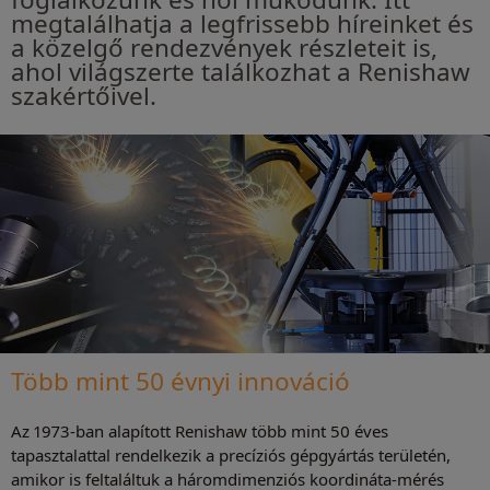
megtalálhatja a legfrissebb híreinket és
a közelgő rendezvények részleteit is,
ahol világszerte találkozhat a Renishaw
szakértőivel.
Több mint 50 évnyi innováció
Az 1973-ban alapított Renishaw több mint 50 éves
tapasztalattal rendelkezik a precíziós gépgyártás területén,
amikor is feltaláltuk a háromdimenziós koordináta-mérés