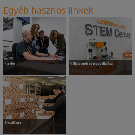
Egyéb hasznos linkek
Hírek
Rendezvények
Karrier
Vállalatunk szerepvállalása
További információk
További információk
Beszállítók