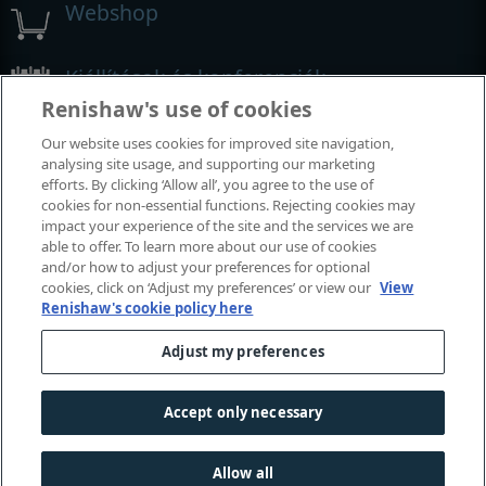
Webshop
Kiállítások és konferenciák
Renishaw's use of cookies
Rendezvények, amelyeken részt veszünk
Our website uses cookies for improved site navigation,
analysing site usage, and supporting our marketing
efforts. By clicking ‘Allow all’, you agree to the use of
cookies for non-essential functions. Rejecting cookies may
impact your experience of the site and the services we are
able to offer. To learn more about our use of cookies
and/or how to adjust your preferences for optional
cookies, click on ‘Adjust my preferences’ or view our
View
Renishaw's cookie policy here
Adjust my preferences
© 2001–2015 Renishaw plc. Minden jog fenntartva.
Kapcsolat
|
Jogi nyilatkozat és megfelelőség
|
Hozzáférhetőség
Accept only necessary
Bizalmas adatkezelés
|
Süti útmutató
Allow all