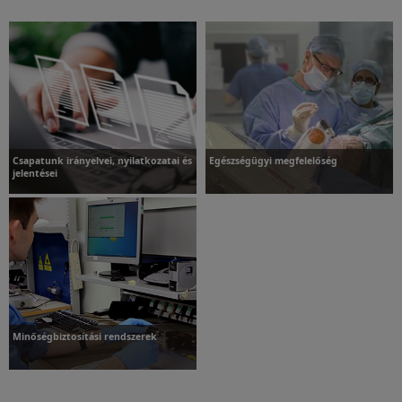
További információk
Csapatunk irányelvei, nyilatkozatai és
Egészségügyi megfelelőség
jelentései
Csapatunk irányelvei,
Egészségügyi megfelelőség
nyilatkozatai és jelentései
Minőségbiztosítási rendszerek