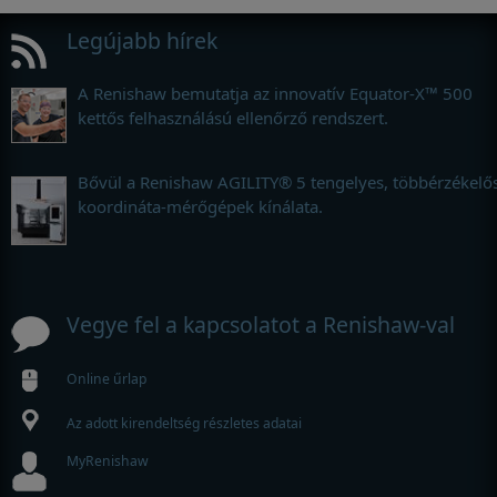
Legújabb hírek
Minőségbiztosítási
rendszerek
A Renishaw bemutatja az innovatív Equator-X™ 500
kettős felhasználású ellenőrző rendszert.
Bővül a Renishaw AGILITY® 5 tengelyes, többérzékelő
koordináta-mérőgépek kínálata.
Vegye fel a kapcsolatot a Renishaw-val
Online űrlap
Az adott kirendeltség részletes adatai
MyRenishaw