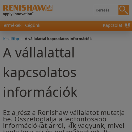
Termékek
Cégünk
Kapcsolat
Kezdőlap
-
A vállalattal kapcsolatos információk
A vállalattal
kapcsolatos
információk
Ez a rész a Renishaw vállalatot mutatja
be. Összefoglalja a legfontosabb
információkat arról, kik vagyunk, mivel
foglalkozunk és hol működünk. Itt