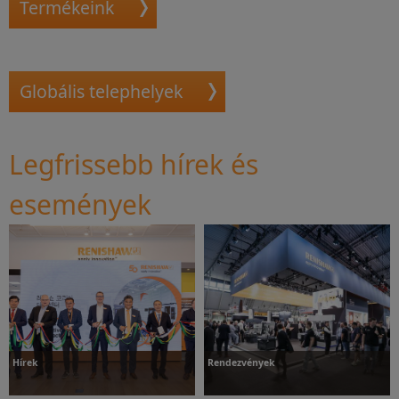
Termékeink
Globális telephelyek
Legfrissebb hírek és
események
Hírek
Rendezvények