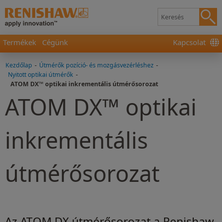
Termékek
Cégünk
Kapcsolat
Kezdőlap
-
Útmérők pozíció- és mozgásvezérléshez
-
Nyitott optikai útmérők
-
ATOM DX™ optikai inkrementális útmérősorozat
ATOM DX™ optikai
inkrementális
útmérősorozat
Az ATOM DX útmérősorozat a Renishaw