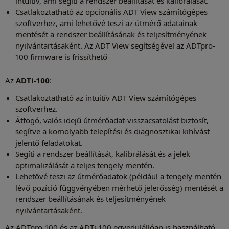
intuitív, ami segíti a rendszer beállítását és kalibrálását.
Csatlakoztatható az opcionális ADT View számítógépes
szoftverhez, ami lehetővé teszi az útmérő adatainak
mentését a rendszer beállításának és teljesítményének
nyilvántartásaként. Az ADT View segítségével az ADTpro-
100 firmware is frissíthető
Az
ADTi-100
:
Csatlakoztatható az intuitív ADT View számítógépes
szoftverhez.
Átfogó, valós idejű útmérőadat-visszacsatolást biztosít,
segítve a komolyabb telepítési és diagnosztikai kihívást
jelentő feladatokat.
Segíti a rendszer beállítását, kalibrálását és a jelek
optimalizálását a teljes tengely mentén.
Lehetővé teszi az útmérőadatok (például a tengely mentén
lévő pozíció függvényében mérhető jelerősség) mentését a
rendszer beállításának és teljesítményének
nyilvántartásaként.
Az ADTpro-100 és az ADTi-100 egyedülállóan is használható,