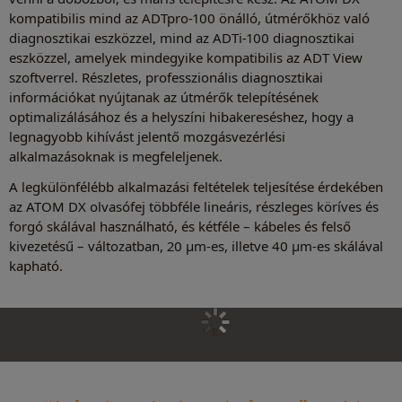
kompatibilis mind az ADTpro-100 önálló, útmérőkhöz való
diagnosztikai eszközzel, mind az ADTi-100 diagnosztikai
eszközzel, amelyek mindegyike kompatibilis az ADT View
szoftverrel. Részletes, professzionális diagnosztikai
információkat nyújtanak az útmérők telepítésének
optimalizálásához és a helyszíni hibakereséshez, hogy a
legnagyobb kihívást jelentő mozgásvezérlési
alkalmazásoknak is megfeleljenek.
A legkülönfélébb alkalmazási feltételek teljesítése érdekében
az ATOM DX olvasófej többféle lineáris, részleges köríves és
forgó skálával használható, és kétféle – kábeles és felső
kivezetésű – változatban, 20 µm-es, illetve 40 µm-es skálával
kapható.