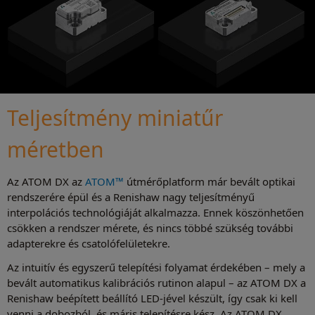
Teljesítmény miniatűr
méretben
Az ATOM DX az
ATOM™
útmérőplatform már bevált optikai
rendszerére épül és a Renishaw nagy teljesítményű
interpolációs technológiáját alkalmazza. Ennek köszönhetően
csökken a rendszer mérete, és nincs többé szükség további
adapterekre és csatolófelületekre.
Az intuitív és egyszerű telepítési folyamat érdekében – mely a
bevált automatikus kalibrációs rutinon alapul – az ATOM DX a
Renishaw beépített beállító LED-jével készült, így csak ki kell
venni a dobozból, és máris telepítésre kész. Az ATOM DX