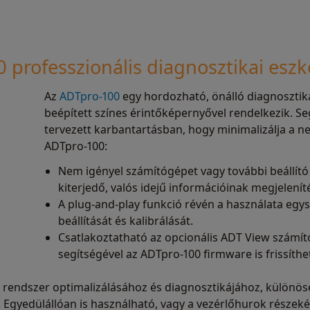
 professzionális diagnosztikai eszk
Az
ADTpro-100
egy hordozható, önálló diagnosztik
beépített színes érintőképernyővel rendelkezik. Se
tervezett karbantartásban, hogy minimalizálja a ne
ADTpro-100:
Nem igényel számítógépet vagy további beállít
kiterjedő, valós idejű információinak megjelenít
A plug-and-play funkció révén a használata egysz
beállítását és kalibrálását.
Csatlakoztatható az opcionális ADT View számí
segítségével az ADTpro-100 firmware is frissíthe
a rendszer optimalizálásához és diagnosztikájához, különö
. Egyedülállóan is használható, vagy a vezérlőhurok részekén