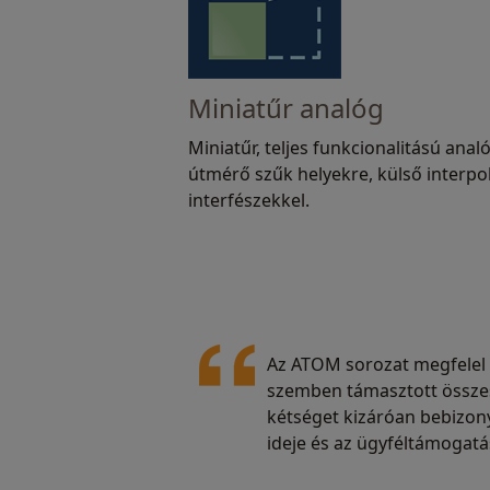
Miniatűr analóg
Miniatűr, teljes funkcionalitású anal
útmérő szűk helyekre, külső interpo
interfészekkel.
Az ATOM sorozat megfelel 
szemben támasztott összes
kétséget kizáróan bebizony
ideje és az ügyféltámogatá