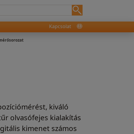
Kapcsolat
mérősorozat
ozíciómérést, kiváló
űr olvasófejes kialakítás
igitális kimenet számos