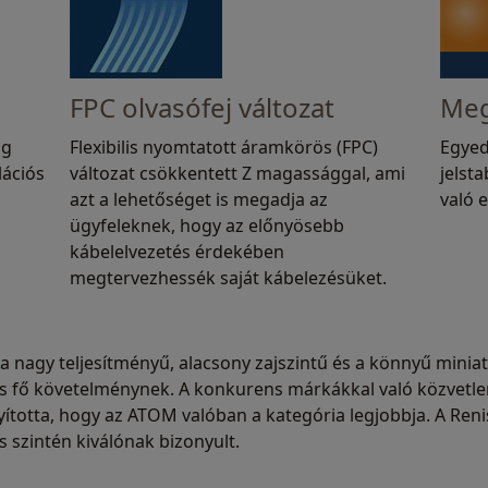
FPC olvasófej változat
Meg
óg
Flexibilis nyomtatott áramkörös (FPC)
Egyed
lációs
változat csökkentett Z magassággal, ami
jelst
azt a lehetőséget is megadja az
való e
ügyfeleknek, hogy az előnyösebb
kábelelvezetés érdekében
megtervezhessék saját kábelezésüket.
a nagy teljesítményű, alacsony zajszintű és a könnyű mini
 fő követelménynek. A konkurens márkákkal való közvetle
ította, hogy az ATOM valóban a kategória legjobbja. A Renis
s szintén kiválónak bizonyult.