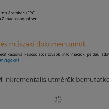
ott áramköri (FPC)
bb Z-magassággal segít
.
ok és műszaki dokumentumok
fikációival kapcsolatos további információk (például adat
 anyagoknál
.
M inkrementális útmérők bemutatk