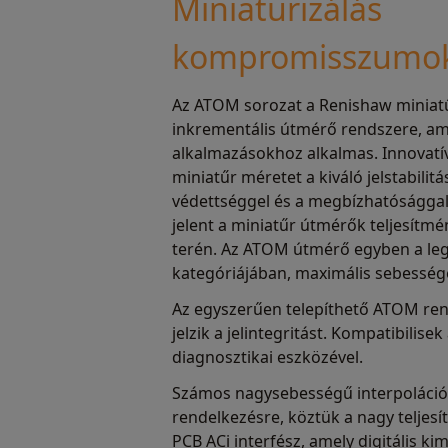
Miniatürizálás
kompromisszumok
Az ATOM sorozat a Renishaw miniatű
inkrementális útmérő rendszere, ame
alkalmazásokhoz alkalmas. Innovatív 
miniatűr méretet a kiváló jelstabilit
védettséggel és a megbízhatósággal.
jelent a miniatűr útmérők teljesít
terén. Az ATOM útmérő egyben a leg
kategóriájában, maximális sebessége
Az egyszerűen telepíthető ATOM ren
jelzik a jelintegritást. Kompatibilis
diagnosztikai eszközével.
Számos nagysebességű interpolációs 
rendelkezésre, köztük a nagy teljesí
PCB ACi interfész, amely digitális ki