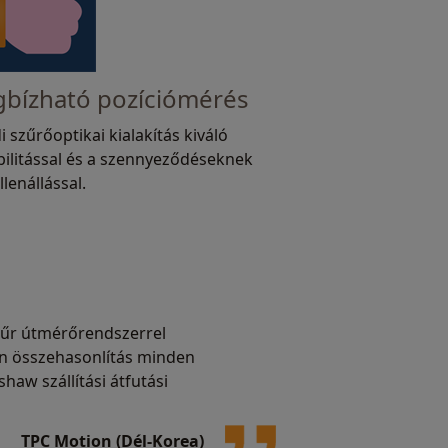
bízható pozíciómérés
i szűrőoptikai kialakítás kiváló
abilitással és a szennyeződéseknek
llenállással.
atűr útmérőrendszerrel
n összehasonlítás minden
haw szállítási átfutási
TPC Motion (Dél-Korea)