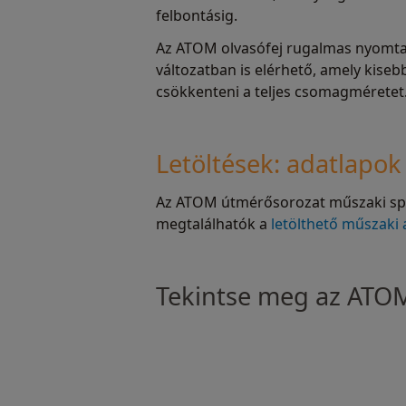
felbontásig.
Az ATOM olvasófej rugalmas nyomtat
változatban is elérhető, amely kise
csökkenteni a teljes csomagméretet
Letöltések: adatlap
Az ATOM útmérősorozat műszaki speci
megtalálhatók a
letölthető műszaki
Tekintse meg az ATO