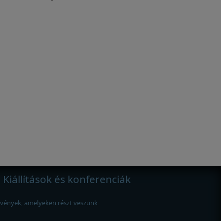
Kiállítások és konferenciák
vények, amelyeken részt veszünk