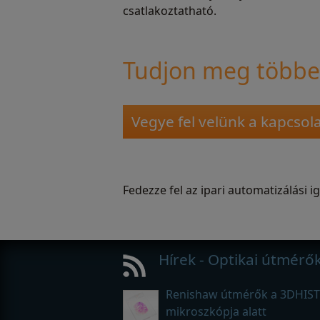
csatlakoztatható.
Tudjon meg többet
Vegye fel velünk a kapcso
Fedezze fel az ipari automatizálási 
Hírek - Optikai útmérő
Renishaw útmérők a 3DHIS
mikroszkópja alatt