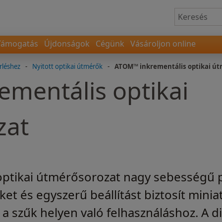
Támogatás
Újdonságok
Cégünk
Vásároljon online
rléshez
-
Nyitott optikai útmérők
-
ATOM™ inkrementális optikai út
mentális optikai
zat
ptikai útmérősorozat nagy sebességű p
et és egyszerű beállítást biztosít miniat
 a szűk helyen való felhasználáshoz. A d