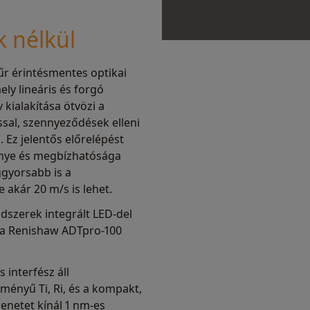
 nélkül
r érintésmentes optikai
ly lineáris és forgó
kialakítása ötvözi a
ással, szennyeződések elleni
 Ez jelentős előrelépést
ménye és megbízhatósága
gyorsabb is a
 akár 20 m/s is lehet.
dszerek integrált LED-del
ek a Renishaw ADTpro-100
interfész áll
tményű Ti, Ri, és a kompakt,
menetet kínál 1 nm-es