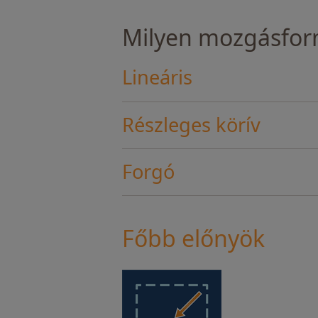
Milyen mozgásform
Lineáris
Részleges körív
Forgó
Főbb előnyök