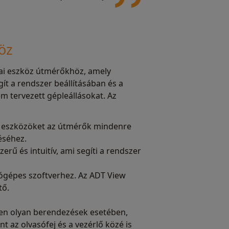
öz
ai eszköz útmérőkhöz, amely
gít a rendszer beállításában és a
m tervezett gépleállásokat. Az
ó eszközöket az útmérők mindenre
éséhez.
erű és intuitív, ami segíti a rendszer
tógépes szoftverhez. Az ADT View
tő.
sen olyan berendezések esetében,
t az olvasófej és a vezérlő közé is