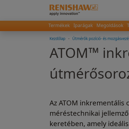
Termékek
Iparágak
Megoldások
Kezdőlap
-
Útmérők pozíció- és mozgásvezé
ATOM™ inkre
útmérősoro
Az ATOM inkrementális o
méréstechnikai jellemzők
keretében, amely ideális