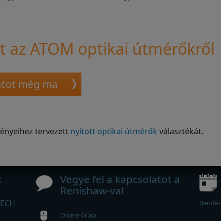
 az ATOM optikai útmérőkről
latot még ma
igényeihez tervezett
nyitott optikai útmérők
választékát.
k
Vegye fel a kapcsolatot a
Renishaw-val
TECH
Rendez
Online űrlap