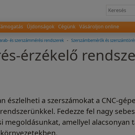
Támogatás
Újdonságok
Cégünk
Vásároljon online
rab- és szerszámmérési rendszerek
-
Szerszámbemérők és szerszámtörés
és-érzékelő rendsz
n észlelheti a szerszámokat a CNC-gépe
rendszerünkkel. Fedezze fel nagy sebes
 megoldásunkat, amellyel alacsonyan tar
 környezetekben.