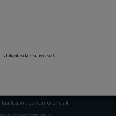
, telepítési kézikönyvekért,
Kiállítások és konferenciák
vények, amelyeken részt veszünk