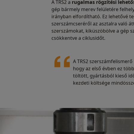
A TRS2 a
rugalmas rögzítési lehet
gép bármely merev felületére felhel
irányban elfordítható. Ez lehetővé te
szerszámcseréről az asztalra való át
szerszámokat, kiküszöbölve a gép s
csökkentve a ciklusidőt.
A TRS2 szerszámfelismerő r
hogy az első évben ez több
töltött, gyártásból kieső 
kezdeti költsége mindössze