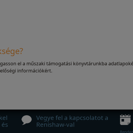
ksége?
ogasson el a műszaki támogatási könyvtárunkba adatlapokért
előségi információkért.
kel
Vegye fel a kapcsolatot a
 és
Renishaw-val
Rendez