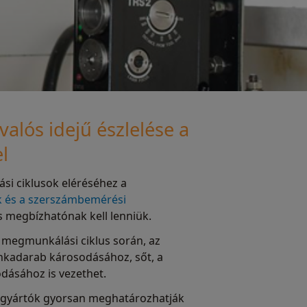
alós idejű észlelése a
l
si ciklusok eléréséhez a
k és a szerszámbemérési
 megbízhatónak kell lenniük.
 megmunkálási ciklus során, az
unkadarab károsodásához, sőt, a
odásához is vezethet.
 gyártók gyorsan meghatározhatják