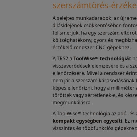
szerszámtörés-érzéke
A selejtes munkadarabok, az újram
állásidejének csökkentésében fonto
felismerjük, ha egy szerszám eltöröt
költséghatékony, gyors és megbízha
érzékelő rendszer CNC-gépekhez.
A TRS2 a
ToolWise™ technológiát
ha
visszaverődések elemzésére és a s
ellenőrzésére. Mivel a rendszer érin
nem jár a szerszám károsodásának ko
képes ellenőrizni, hogy a milliméter 
töröttek vagy sértetlenek-e, és késze
megmunkálásra.
A ToolWise™ technológia az adó- és
kompakt egységben egyesíti
. Ez m
vízszintes és többfunkciós gépekre t