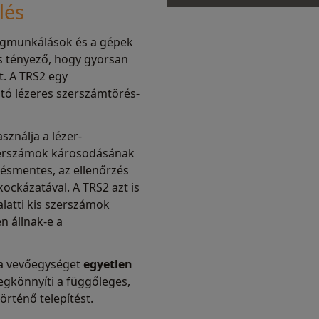
lés
egmunkálások és a gépek
s tényező, hogy gyorsan
t. A TRS2 egy
tó lézeres szerszámtörés-
sználja a lézer-
zerszámok károsodásának
tésmentes, az ellenőrzés
ckázatával. A TRS2 azt is
alatti kis szerszámok
n állnak-e a
 a vevőegységet
egyetlen
egkönnyíti a függőleges,
örténő telepítést.