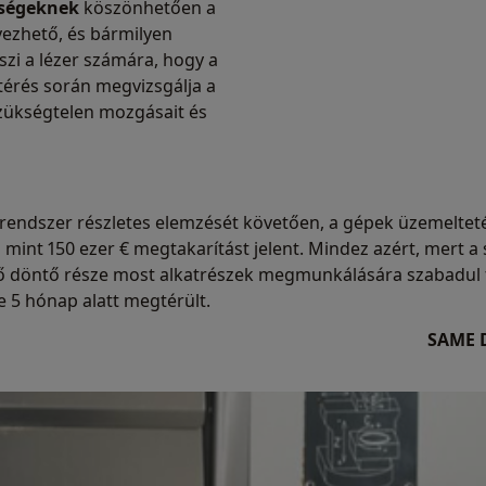
őségeknek
köszönhetően a
yezhető, és bármilyen
szi a lézer számára, hogy a
térés során megvizsgálja a
zükségtelen mozgásait és
endszer részletes elemzését követően, a gépek üzemeltetés
 mint 150 ezer € megtakarítást jelent. Mindez azért, mert 
idő döntő része most alkatrészek megmunkálására szabadul 
 5 hónap alatt megtérült.
SAME D