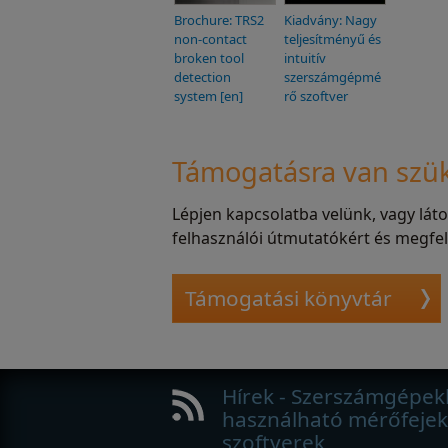
Brochure: TRS2
Kiadvány: Nagy
non-contact
teljesítményű és
broken tool
intuitív
detection
szerszámgépmé
system [en]
rő szoftver
Támogatásra van szü
Lépjen kapcsolatba velünk, vagy lát
felhasználói útmutatókért és megfel
Támogatási könyvtár
Hírek - Szerszámgépek
használható mérőfejek
szoftverek