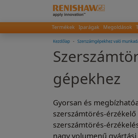
Termékek
Iparágak
Megoldások
Kezdőlap
-
Szerszámgépekhez való munkada
Szerszámtör
gépekhez
Gyorsan és megbízhatóa
szerszámtörés-érzékelő 
szerszámtörés-érzékelési
nagy volumenű gyártási