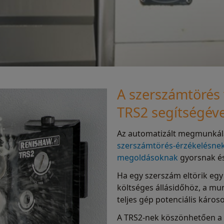
A szerszámtörés v
TRS2 segítségéve
Az automatizált megmunkálá
szerszámtörés-érzékelésne
megoldásoknak
gyorsnak és
Ha egy szerszám eltörik egy
költséges állásidőhöz, a m
teljes gép potenciális káros
A TRS2-nek köszönhetően a