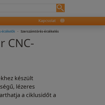
Kapcsolat
-érzékelők
-
Szerszámtörés-érzékelés
er CNC-
khez készült
ségű, lézeres
thatja a ciklusidőt a