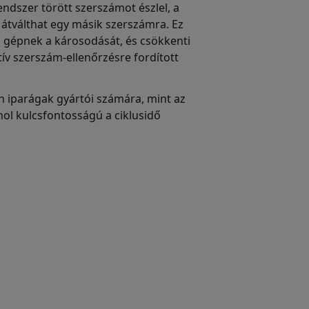
endszer törött szerszámot észlel, a
y átválthat egy másik szerszámra. Ez
gépnek a károsodását, és csökkenti
ív szerszám-ellenőrzésre fordított
n iparágak gyártói számára, mint az
ahol kulcsfontosságú a ciklusidő