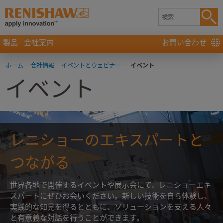
製品
会社案内
お問い合わせ
ホーム
-
会社情報
-
イベントとウェビナー
-
イベント
イベント
レニショーのエキスパートと
つながる
世界各地で開催するイベントや展示会にて、レニショーエキ
スパートにぜひお会いください。新しい技術を自ら体験し、
実践的な知見を得るとともに、ソリューションを支える人々
と有意義な対話を行うことができます。