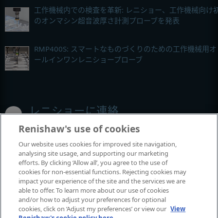
工作機械内での検査を革新: レニショー、工作機械向け
のオンマシン超音波厚さ計測プローブを発表
RMP400S: スマートなものづくりのための工作機械用オ
ールインワンレニショープローブ
レニショーに連絡
Renishaw's use of cookies
オンラインフォーム
Our website uses cookies for improved site navigation,
analysing site usage, and supporting our marketing
オフィスの詳細情報
efforts. By clicking ‘Allow all’, you agree to the use of
cookies for non-essential functions. Rejecting cookies may
MyRenishaw
impact your experience of the site and the services we are
able to offer. To learn more about our use of cookies
and/or how to adjust your preferences for optional
オンラインストア
cookies, click on ‘Adjust my preferences’ or view our
View