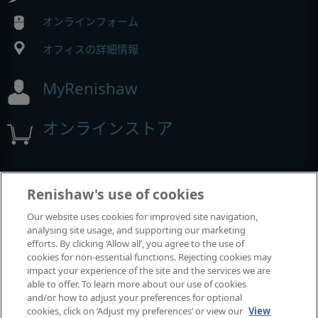
オンラインフォーム
オフィスの詳細情報
MyRenishaw
オンラインストア
イベントとウェビナー
Renishaw's use of cookies
Our website uses cookies for improved site navigation,
レニショーの出展イベント
analysing site usage, and supporting our marketing
efforts. By clicking ‘Allow all’, you agree to the use of
cookies for non-essential functions. Rejecting cookies may
impact your experience of the site and the services we are
able to offer. To learn more about our use of cookies
and/or how to adjust your preferences for optional
cookies, click on ‘Adjust my preferences’ or view our
View