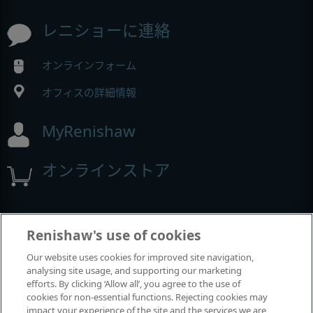
レニショーに連絡
オンラインフォーム
オフィスの詳細情報
MyRenishaw
オンラインストア
イベントとウェビナー
Renishaw's use of cookies
Our website uses cookies for improved site navigation,
レニショーの出展イベント
analysing site usage, and supporting our marketing
efforts. By clicking ‘Allow all’, you agree to the use of
cookies for non-essential functions. Rejecting cookies may
impact your experience of the site and the services we are