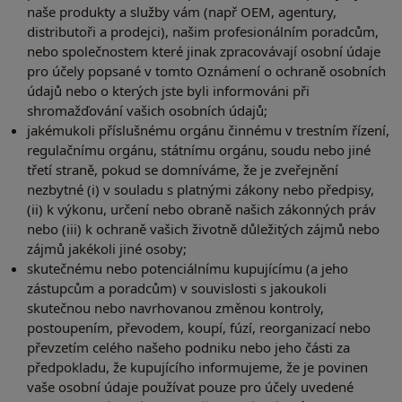
naše produkty a služby vám (např OEM, agentury,
distributoři a prodejci), našim profesionálním poradcům,
nebo společnostem které jinak zpracovávají osobní údaje
pro účely popsané v tomto Oznámení o ochraně osobních
údajů nebo o kterých jste byli informováni při
shromažďování vašich osobních údajů;
jakémukoli příslušnému orgánu činnému v trestním řízení,
regulačnímu orgánu, státnímu orgánu, soudu nebo jiné
třetí straně, pokud se domníváme, že je zveřejnění
nezbytné (i) v souladu s platnými zákony nebo předpisy,
(ii) k výkonu, určení nebo obraně našich zákonných práv
nebo (iii) k ochraně vašich životně důležitých zájmů nebo
zájmů jakékoli jiné osoby;
skutečnému nebo potenciálnímu kupujícímu (a jeho
zástupcům a poradcům) v souvislosti s jakoukoli
skutečnou nebo navrhovanou změnou kontroly,
postoupením, převodem, koupí, fúzí, reorganizací nebo
převzetím celého našeho podniku nebo jeho části za
předpokladu, že kupujícího informujeme, že je povinen
vaše osobní údaje používat pouze pro účely uvedené