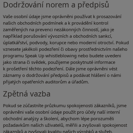
Dodržování norem a předpisů
Vaše osobní údaje jsme oprávněni používat k prosazování
našich obchodních podmínek a k provádění kontrol
zaměřených na prevenci nezákonných činností, jako je
například porušování vývozních a obchodních sankcí,
úplatkářství, podvody, korupce nebo moderní otroctví. Pokud
vznesete jakékoli podezření či obavy prostřednictvím našeho
programu Speak Up whistleblowing nebo budete uvedeni
jako strana či svědek, použijeme poskytnuté informace
k prošetření těchto podezření. Dále jsme oprávněni vést
záznamy o dodržování předpisů a podávat hlášení o námi
přijatých opatřeních auditorům a úřadům.
Zpětná vazba
Pokud se zúčastníte průzkumu spokojenosti zákazníků, jsme
oprávněni vaše osobní údaje použít pro účely naší interní
obchodní analýzy a školení, abychom lépe porozuměli
požadavkům našich uživatelů, měřili a zvyšovali spokojenost
zákazníků a zvyšovali kvalitu našich výrobků a služeb.