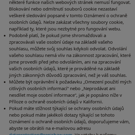
některé funkce našich webových stránek nemusí fungovat.
Blokování nebo odmítnutí souborů cookie nezastaví
veškeré sledování popsané v tomto Oznámení o ochraně
osobních údajů. Nelze zakázat všechny soubory cookie,
například ty, které jsou nezbytné pro fungování webu.
Podobně platí, že pokud jsme shromažďovali a
zpracovávali vaše osobní údaje na základě vašeho
souhlasu, můžete svůj souhlas kdykoli odvolat. Odvolání
vašeho souhlasu nemá vliv na zákonnost zpracování, které
jsme provedli před jeho odvoláním, ani na zpracování
vašich osobních údajů, které je prováděné na základě
jiných zákonných důvodů zpracování, než je váš souhlas.
Můžete být oprávnění k požadavku „Omezení použití mých
citlivých osobních informací“ nebo „Neprodávat ani
nesdílet moje osobní informace“, jak je popsáno níže v
Příloze o ochraně osobních údajů v Kalifornii.
Pokud máte stížnost týkající se ochrany osobních údajů
nebo pokud máte jakékoli dotazy týkající se tohoto
Oznámení o ochraně osobních údajů, doporučujeme vám,
abyste se obrátili na e-mailovou adresu
dataprotection@renishaw.com
. Ve vztahu k našemu