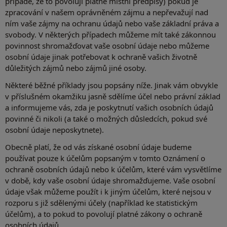
případě, že to povolují platné místní předpisy) pokud je
zpracování v našem oprávněném zájmu a nepřevažují nad
ním vaše zájmy na ochranu údajů nebo vaše základní práva a
svobody. V některých případech můžeme mít také zákonnou
povinnost shromažďovat vaše osobní údaje nebo můžeme
osobní údaje jinak potřebovat k ochraně vašich životně
důležitých zájmů nebo zájmů jiné osoby.
Některé běžné příklady jsou popsány níže. Jinak vám obvykle
v příslušném okamžiku jasně sdělíme účel nebo právní základ
a informujeme vás, zda je poskytnutí vašich osobních údajů
povinné či nikoli (a také o možných důsledcích, pokud své
osobní údaje neposkytnete).
Obecně platí, že od vás získané osobní údaje budeme
používat pouze k účelům popsaným v tomto Oznámení o
ochraně osobních údajů nebo k účelům, které vám vysvětlíme
v době, kdy vaše osobní údaje shromažďujeme. Vaše osobní
údaje však můžeme použít i k jiným účelům, které nejsou v
rozporu s již sdělenými účely (například ke statistickým
účelům), a to pokud to povolují platné zákony o ochraně
osobních údajů.