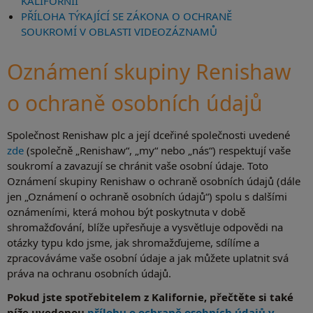
KALIFORNII
PŘÍLOHA TÝKAJÍCÍ SE ZÁKONA O OCHRANĚ
SOUKROMÍ V OBLASTI VIDEOZÁZNAMŮ
Oznámení skupiny Renishaw
o ochraně osobních údajů
Společnost Renishaw plc a její dceřiné společnosti uvedené
zde
(společně „Renishaw“, „my“ nebo „nás“) respektují vaše
soukromí a zavazují se chránit vaše osobní údaje. Toto
Oznámení skupiny Renishaw o ochraně osobních údajů (dále
jen „Oznámení o ochraně osobních údajů“) spolu s dalšími
oznámeními, která mohou být poskytnuta v době
shromažďování, blíže upřesňuje a vysvětluje odpovědi na
otázky typu kdo jsme, jak shromažďujeme, sdílíme a
zpracováváme vaše osobní údaje a jak můžete uplatnit svá
práva na ochranu osobních údajů.
Pokud jste spotřebitelem z Kalifornie, přečtěte si také
níže uvedenou
přílohu o ochraně osobních údajů v