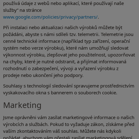
používá údaje z webů nebo aplikací, které používají naše
služby“ na stránce
www.google.com/policies/privacy/partners/
.
Při instalaci nebo aktualizaci našich výrobků můžete být
požádáni, abyste s námi sdíleli tzv. telemetrii. Telemetrie jsou
cenné technické informace (například typ zařízení, operační
systém nebo verze výrobku), které nám umožňují sledovat
výkonnost výrobku, zlepšovat jeho použitelnost, upozorňovat
na chyby, které je nutné odstranit, a přijímat informovaná
rozhodnutí o zabezpečení, vývoji a vyřazení výrobku z
prodeje nebo ukončení jeho podpory.
Souhlasy s technologií sledování spravujeme prostřednictvím
vyskakovacího okna s bannerem o souborech cookie.
Marketing
Jsme oprávněni vám zasílat marketingové informace o našich
výrobcích a službách. Pokud to vyžaduje zákon, získáme před
vaším zkontaktováním váš souhlas. Můžete nás kdykoli
požádat, abychom vám přestali zasílat marketingová sdělení,