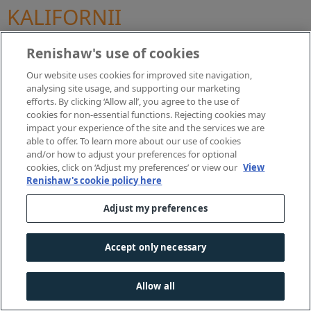
KALIFORNII
Tato příloha obsahuje dodatečné podmínky, které se vztahují
Renishaw's use of cookies
na spotřebitele z Kalifornie. V případě rozporu mezi touto
Our website uses cookies for improved site navigation,
přílohou a zbývající částí tohoto Oznámení o ochraně
analysing site usage, and supporting our marketing
osobních údajů má pro spotřebitele v Kalifornii přednost tato
efforts. By clicking ‘Allow all’, you agree to the use of
příloha. Pouze v této příloze mají všechny pojmy psané
cookies for non-essential functions. Rejecting cookies may
velkými písmeny, které nejsou definovány v tomto Oznámení
impact your experience of the site and the services we are
o ochraně osobních údajů, význam stanovený v kalifornském
able to offer. To learn more about our use of cookies
and/or how to adjust your preferences for optional
zákoně o ochraně osobních údajů spotřebitelů z roku 2018, a
cookies, click on ‘Adjust my preferences’ or view our
View
to ve znění kalifornského zákona o právech na ochranu
Renishaw's cookie policy here
osobních údajů, včetně jeho prováděcích předpisů (dále jen
„CCPA“).
Adjust my preferences
Shromažďování, zdroj, účel a
sdílení vašich osobních údajů.
Accept only necessary
Kategorie osobních údajů
. V posledních dvanácti (12)
Allow all
měsících jsme od kalifornských spotřebitelů shromáždili
následující kategorie osobních údajů: