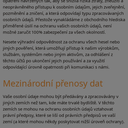
opatření navržených tak, aby se snížila rizika ztráty, zneužití a
neoprávněného přístupu k osobním údajům, jejich zveřejnění,
pozměnění a zničení, a která odpovídají typu zpracovávaných
osobních údajů. Přestože vynakládáme z obchodního hlediska
přiměřené úsilí na ochranu vašich osobních údajů, není
možné zaručit 100% zabezpečení za všech okolností.
Nesete výhradní odpovědnost za ochranu všech hesel nebo
jiných pověření, která umožňují přístup k našim výrobkům,
službám, systémům nebo jiným aktivům, za odhlášení z
těchto účtů po ukončení jejich používání a za využití
odpovídající úrovně opatrnosti při komunikaci s námi.
Mezinárodní přenosy dat
Vaše osobní údaje mohou být předávány a zpracovávány v
jiných zemích než tam, kde máte trvalé bydliště. V těchto
zemích se mohou na ochranu osobních údajů vztahovat
právní předpisy, které se liší od právních předpisů ve vaší
zemí (a které mohou někdy poskytovat nižší úroveň ochrany).