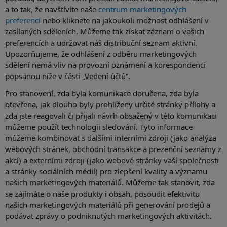
a to tak, že navštívíte naše
centrum marketingových
preferencí
nebo kliknete na jakoukoli možnost odhlášení v
zasílaných sděleních. Můžeme tak získat záznam o vašich
preferencích a udržovat náš distribuční seznam aktivní.
Upozorňujeme, že odhlášení z odběru marketingových
sdělení nemá vliv na provozní oznámení a korespondenci
popsanou níže v části „Vedení účtů“.
Pro stanovení, zda byla komunikace doručena, zda byla
otevřena, jak dlouho byly prohlíženy určité stránky přílohy a
zda jste reagovali či přijali návrh obsažený v této komunikaci
můžeme použít technologii sledování. Tyto informace
můžeme kombinovat s dalšími interními zdroji (jako analýza
webových stránek, obchodní transakce a prezenční seznamy z
akcí) a externími zdroji (jako webové stránky vaší společnosti
a stránky sociálních médií) pro zlepšení kvality a významu
našich marketingových materiálů. Můžeme tak stanovit, zda
se zajímáte o naše produkty i obsah, posoudit efektivitu
našich marketingových materiálů při generování prodejů a
podávat zprávy o podniknutých marketingových aktivitách.