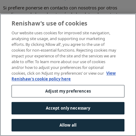
Si prefiere ponerse en contacto con nosotros por otros
medios, puede hacerlo a través de los datos de contacto que
figuran a continuación o a través de los datos de contacto de
Renishaw's use of cookies
nuestras oficinas internacionales correspondientes
aquí
.
Our website uses cookies for improved site navigation,
Dirección postal: Renishaw plc, New Mills, Wotton-under-
analysing site usage, and supporting our marketing
efforts. By clicking ‘Allow all’, you agree to the use of
Edge, Gloucestershire, GL12 8JR (Reino Unido)
cookies for non-essential functions. Rejecting cookies may
Teléfono: +44 (0)1453 524 524
impact your experience of the site and the services we are
Los clientes del Reino Unido o la Unión Europea, pueden usar
able to offer. To learn more about our use of cookies
and/or how to adjust your preferences for optional
la siguiente información para ponerse en contacto con
cookies, click on ‘Adjust my preferences’ or view our
View
nuestro Responsable de Protección de Datos:
Renishaw's cookie policy here
dataprotection@renishaw.com
Adjust my preferences
Responsable de Protección de Datos de Renishaw,
XpertDPO Ltd, 20 Harcourt Street, Dublín, D02 H364,
Irlanda
Accept only necessary
Representante para la UE
Allow all