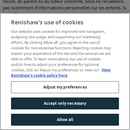
l’école, du parent ou du tuteur concerné, nous ne recueillons
pas sciemment d’informations personnelles sur les enfants. Si
vous êtes un parent ou un tuteur et que vous pensez que
votre enfant nous a fourni ses informations sans votre
Renishaw's use of cookies
consentement, veuillez nous contacter en utilisant les
Our website uses cookies for improved site navigation,
coordonnées
ci-dessous.
analysing site usage, and supporting our marketing
efforts. By clicking ‘Allow all’, you agree to the use of
Mises à jour du présent avis
cookies for non-essential functions. Rejecting cookies may
impact your experience of the site and the services we are
able to offer. To learn more about our use of cookies
de protection de la vie privée
and/or how to adjust your preferences for optional
cookies, click on ‘Adjust my preferences’ or view our
View
Nous pouvons être amenés à mettre à jour ou à modifier cet
Renishaw's cookie policy here
avis de protection de la vie privée de temps à autre en
Adjust my preferences
réponse à des évolutions juridiques, techniques ou
commerciales. Lorsque nous mettons à jour notre avis de
protection de la vie privée, nous prenons les mesures
Accept only necessary
appropriées pour vous en informer, en fonction de
l’importance des changements que nous apportons. Nous
Allow all
obtiendrons votre consentement pour toute modification
importante de l’avis de protection de la vie privée si et quand