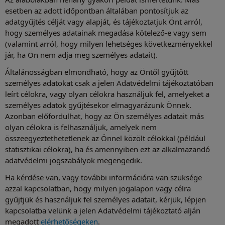
esetben az adott időpontban általában pontosítjuk az
adatgyűjtés célját vagy alapját, és tájékoztatjuk Önt arról,
hogy személyes adatainak megadása kötelező-e vagy sem
(valamint arról, hogy milyen lehetséges következményekkel
jár, ha Ön nem adja meg személyes adatait).
Általánosságban elmondható, hogy az Öntől gyűjtött
személyes adatokat csak a jelen Adatvédelmi tájékoztatóban
leírt célokra, vagy olyan célokra használjuk fel, amelyeket a
személyes adatok gyűjtésekor elmagyarázunk Önnek.
Azonban előfordulhat, hogy az Ön személyes adatait más
olyan célokra is felhasználjuk, amelyek nem
összeegyeztethetetlenek az Önnel közölt célokkal (például
statisztikai célokra), ha és amennyiben ezt az alkalmazandó
adatvédelmi jogszabályok megengedik.
Ha kérdése van, vagy további információra van szüksége
azzal kapcsolatban, hogy milyen jogalapon vagy célra
gyűjtjük és használjuk fel személyes adatait, kérjük, lépjen
kapcsolatba velünk a jelen Adatvédelmi tájékoztató alján
megadott
elérhetőségeken
.