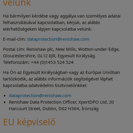
velünk
Ha bármilyen kérdése vagy aggálya van személyes adatai
felhasználásával kapcsolatban, kérjük, az alábbi
elérhetőségeken lépjen kapcsolatba velünk:
E-mail-cím:
dataprotection@renishaw.com
Postai cím: Renishaw plc, New Mills, Wotton-under-Edge,
Gloucestershire, GL12 8JR, Egyesült Királyság.
Telefonszám: +44 (0)1453 524 524
Ha Ön az Egyesült Királyságban vagy az Európai Unióban
tartózkodik, az alábbi információk segítségével léphet
kapcsolatba adatvédelmi tisztviselőnkkel:
dataprotection@renishaw.com
Renishaw Data Protection Officer, XpertDPO Ltd, 20
Harcourt Street, Dublin, D02 H364, Írország
EU képviselő