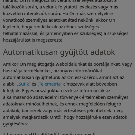
találkozók során, a velünk folytatott levelezés vagy más
közvetlen interakciók során. Ha Ön más személyekre
vonatkozó személyes adatokat átad nekünk, akkor Ön
kijelenti, hogy rendelkezik az ehhez szükséges
felhatalmazással, és (amennyiben ez szükséges) a szükséges
hozzájárulást is megszerezte.
Automatikusan gyűjtött adatok
Amikor Ön meglátogatja weboldalunkat és portáljainkat, vagy
használja termékeinket, bizonyos információkat
automatikusan gyűjthetünk az Ön eszközéről, amint azt az
alábbi
„Sütik”
és
„Telemetria”
címszavak alatt bővebben
kifejtjük. Egyes országokban ezek az információk az
alkalmazandó adatvédelmi törvények értelmében személyes
adatoknak minősülhetnek, és ennek megfelelően felugró
ablakok, bannerek vagy más értesítések jelenhetnek meg,
amelyek megkérdezik Öntől, hogy hozzájárul-e ezen adatok
gyűjtéséhez.