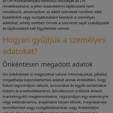
az Ön munkáltatóján) keresztül bocsátják az Ön
rendelkezésére, a jelen Adatvédelmi tájékoztató nem
vonatkozik, amennyiben az adott szervezet nevében adat
kezelőként vagy szolgáltatóként kezeljük a személyes
adatokat, amely esetben Önnek a szervezet saját szabályzatát
és tájékoztatóit kell figyelembe vennie.
Hogyan gyűjtjük a személyes
adatokat?
Önkéntesen megadott adatok
Ön önkéntesen is megoszthat velünk információkat, például
megadhatja kapcsolattartási adatait annak érdekében, hogy
fiókot regisztráljon nálunk, brosúrákat és egyéb tartalmakat
töltsön le a weboldalunkról, feliratkozzon a tőlünk érkező
marketingcélú megkeresésekre, regisztráljon egy eseményre
vagy webináriumra, árajánlatot kérjen tőlünk, megvásárolja
termékeinket vagy szolgáltatásainkat, vagy érdeklődjön
nálunk. Ön is megoszthat velünk személyes adatokat a