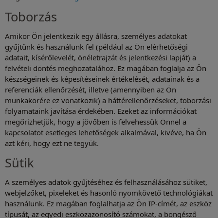
Toborzás
Amikor Ön jelentkezik egy állásra, személyes adatokat
gyűjtünk és használunk fel (például az Ön elérhetőségi
adatait, kísérőlevelét, önéletrajzát és jelentkezési lapját) a
felvételi döntés meghozatalához. Ez magában foglalja az Ön
készségeinek és képesítéseinek értékelését, adatainak és a
referenciák ellenőrzését, illetve (amennyiben az Ön
munkakörére ez vonatkozik) a háttérellenőrzéseket, toborzási
folyamataink javítása érdekében. Ezeket az információkat
megőrizhetjük, hogy a jövőben is felvehessük Önnel a
kapcsolatot esetleges lehetőségek alkalmával, kivéve, ha Ön
azt kéri, hogy ezt ne tegyük.
Sütik
A személyes adatok gyűjtéséhez és felhasználásához sütiket,
webjelzőket, pixeleket és hasonló nyomkövető technológiákat
használunk. Ez magában foglalhatja az Ön IP-címét, az eszköz
típusát, az egyedi eszközazonosító számokat, a böngésző