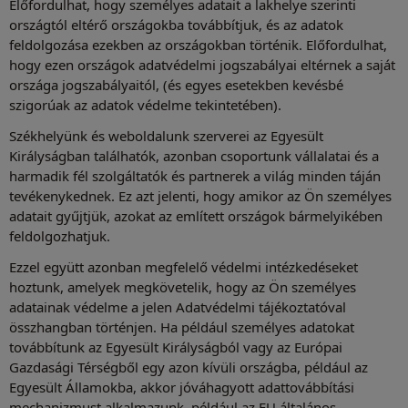
Előfordulhat, hogy személyes adatait a lakhelye szerinti
országtól eltérő országokba továbbítjuk, és az adatok
feldolgozása ezekben az országokban történik. Előfordulhat,
hogy ezen országok adatvédelmi jogszabályai eltérnek a saját
országa jogszabályaitól, (és egyes esetekben kevésbé
szigorúak az adatok védelme tekintetében).
Székhelyünk és weboldalunk szerverei az Egyesült
Királyságban találhatók, azonban csoportunk vállalatai és a
harmadik fél szolgáltatók és partnerek a világ minden táján
tevékenykednek. Ez azt jelenti, hogy amikor az Ön személyes
adatait gyűjtjük, azokat az említett országok bármelyikében
feldolgozhatjuk.
Ezzel együtt azonban megfelelő védelmi intézkedéseket
hoztunk, amelyek megkövetelik, hogy az Ön személyes
adatainak védelme a jelen Adatvédelmi tájékoztatóval
összhangban történjen. Ha például személyes adatokat
továbbítunk az Egyesült Királyságból vagy az Európai
Gazdasági Térségből egy azon kívüli országba, például az
Egyesült Államokba, akkor jóváhagyott adattovábbítási
mechanizmust alkalmazunk, például az EU általános