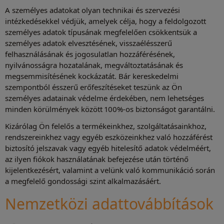
A személyes adatokat olyan technikai és szervezési
intézkedésekkel védjük, amelyek célja, hogy a feldolgozott
személyes adatok típusának megfelelően csökkentsük a
személyes adatok elvesztésének, visszaélésszerű
felhasználásának és jogosulatlan hozzáférésének,
nyilvánosságra hozatalának, megváltoztatásának és
megsemmisítésének kockázatát. Bár kereskedelmi
szempontból ésszerű erőfeszítéseket teszünk az Ön
személyes adatainak védelme érdekében, nem lehetséges
minden körülmények között 100%-os biztonságot garantálni.
Kizárólag Ön felelős a termékeinkhez, szolgáltatásainkhoz,
rendszereinkhez vagy egyéb eszközeinkhez való hozzáférést
biztosító jelszavak vagy egyéb hitelesítő adatok védelméért,
az ilyen fiókok használatának befejezése után történő
kijelentkezésért, valamint a velünk való kommunikáció során
a megfelelő gondossági szint alkalmazásáért.
Nemzetközi adattovábbítások