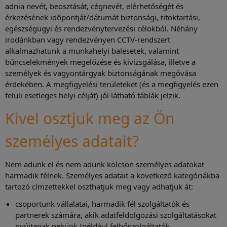
adnia nevét, beosztását, cégnevét, elérhetőségét és
érkezésének időpontját/dátumát biztonsági, titoktartási,
egészségügyi és rendezvénytervezési célokból. Néhány
irodánkban vagy rendezvényen CCTV-rendszert
alkalmazhatunk a munkahelyi balesetek, valamint
bűncselekmények megelőzése és kivizsgálása, illetve a
személyek és vagyontárgyak biztonságának megóvása
érdekében. A megfigyelési területeket (és a megfigyelés ezen
felüli esetleges helyi célját) jól látható táblák jelzik.
Kivel osztjuk meg az Ön
személyes adatait?
Nem adunk el és nem adunk kölcsön személyes adatokat
harmadik félnek. Személyes adatait a következő kategóriákba
tartozó címzettekkel oszthatjuk meg vagy adhatjuk át:
csoportunk vállalatai, harmadik fél szolgáltatók és
partnerek számára, akik adatfeldolgozási szolgáltatásokat
nyújtanak nekünk (például felhőszolgáltatók,