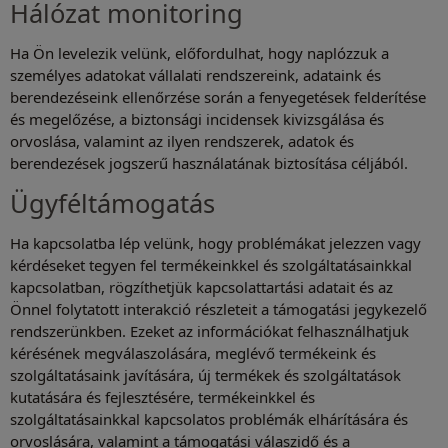
Hálózat monitoring
Ha Ön levelezik velünk, előfordulhat, hogy naplózzuk a
személyes adatokat vállalati rendszereink, adataink és
berendezéseink ellenőrzése során a fenyegetések felderítése
és megelőzése, a biztonsági incidensek kivizsgálása és
orvoslása, valamint az ilyen rendszerek, adatok és
berendezések jogszerű használatának biztosítása céljából.
Ügyféltámogatás
Ha kapcsolatba lép velünk, hogy problémákat jelezzen vagy
kérdéseket tegyen fel termékeinkkel és szolgáltatásainkkal
kapcsolatban, rögzíthetjük kapcsolattartási adatait és az
Önnel folytatott interakció részleteit a támogatási jegykezelő
rendszerünkben. Ezeket az információkat felhasználhatjuk
kérésének megválaszolására, meglévő termékeink és
szolgáltatásaink javítására, új termékek és szolgáltatások
kutatására és fejlesztésére, termékeinkkel és
szolgáltatásainkkal kapcsolatos problémák elhárítására és
orvoslására, valamint a támogatási válaszidő és a