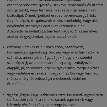
eredetiberendezés-gyártók, szakmai tanácsadók és fizetési
szolgáltatók), vagy termékeinket és szolgáltatásainkat
biztosítják Önnek (például eredeti berendezésgyártók,
ügynökségek, forgalmazók és viszonteladók), vagy akik
egyébként személyes adatokat kezelnek a jelen
Adatvédelmi nyilatkozatban leírt vagy az Ön személyes
adatainak gyűjtésekor bejelentett célokból;
bármely illetékes bűnüldöző szerv, szabályozó,
kormányzati ügynökség, bíróság vagy más harmadik fél
számára, amennyiben úgy véljük, hogy a közzététel
szükséges (i) az alkalmazandó jog vagy szabályozás
alapján, (ii) törvényes jogaink gyakorlása, megállapítása
vagy védelme érdekében, vagy (iii) az Ön vagy bármely
más személy létfontosságú érdekeinek védelme
érdekében;
egy tényleges vagy potenciális vevő (és annak ügynökei és
tanácsadói) számára vállalkozásunk egészének vagy
bármely részének tényleges vagy javasolt