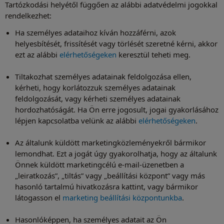
Tartózkodási helyétől függően az alábbi adatvédelmi jogokkal
rendelkezhet:
Ha személyes adataihoz kíván hozzáférni, azok
helyesbítését, frissítését vagy törlését szeretné kérni, akkor
ezt az alábbi
elérhetőségeken
keresztül teheti meg.
Tiltakozhat személyes adatainak feldolgozása ellen,
kérheti, hogy korlátozzuk személyes adatainak
feldolgozását, vagy kérheti személyes adatainak
hordozhatóságát. Ha Ön erre jogosult, jogai gyakorlásához
lépjen kapcsolatba velünk az alábbi
elérhetőségeken
.
Az általunk küldött marketingközleményekről bármikor
lemondhat. Ezt a jogát úgy gyakorolhatja, hogy az általunk
Önnek küldött marketingcélú e-mail-üzenetben a
„leiratkozás”, „tiltás” vagy „beállítási központ” vagy más
hasonló tartalmú hivatkozásra kattint, vagy bármikor
látogasson el
marketing beállítási központunkba
.
Hasonlóképpen, ha személyes adatait az Ön