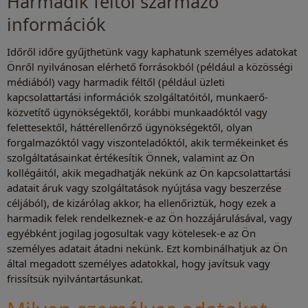
Harmadik féltől származó
információk
Időről időre gyűjthetünk vagy kaphatunk személyes adatokat
Önről nyilvánosan elérhető forrásokból (például a közösségi
médiából) vagy harmadik féltől (például üzleti
kapcsolattartási információk szolgáltatóitól, munkaerő-
közvetítő ügynökségektől, korábbi munkaadóktól vagy
felettesektől, háttérellenőrző ügynökségektől, olyan
forgalmazóktól vagy viszonteladóktól, akik termékeinket és
szolgáltatásainkat értékesítik Önnek, valamint az Ön
kollégáitól, akik megadhatják nekünk az Ön kapcsolattartási
adatait áruk vagy szolgáltatások nyújtása vagy beszerzése
céljából), de kizárólag akkor, ha ellenőriztük, hogy ezek a
harmadik felek rendelkeznek-e az Ön hozzájárulásával, vagy
egyébként jogilag jogosultak vagy kötelesek-e az Ön
személyes adatait átadni nekünk. Ezt kombinálhatjuk az Ön
által megadott személyes adatokkal, hogy javítsuk vagy
frissítsük nyilvántartásunkat.