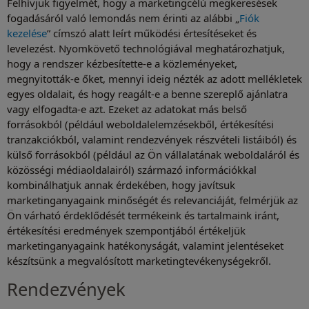
Felhívjuk figyelmét, hogy a marketingcélú megkeresések
fogadásáról való lemondás nem érinti az alábbi „
Fiók
kezelése
” címszó alatt leírt működési értesítéseket és
levelezést. Nyomkövető technológiával meghatározhatjuk,
hogy a rendszer kézbesítette-e a közleményeket,
megnyitották-e őket, mennyi ideig nézték az adott mellékletek
egyes oldalait, és hogy reagált-e a benne szereplő ajánlatra
vagy elfogadta-e azt. Ezeket az adatokat más belső
forrásokból (például weboldalelemzésekből, értékesítési
tranzakciókból, valamint rendezvények részvételi listáiból) és
külső forrásokból (például az Ön vállalatának weboldaláról és
közösségi médiaoldalairól) származó információkkal
kombinálhatjuk annak érdekében, hogy javítsuk
marketinganyagaink minőségét és relevanciáját, felmérjük az
Ön várható érdeklődését termékeink és tartalmaink iránt,
értékesítési eredmények szempontjából értékeljük
marketinganyagaink hatékonyságát, valamint jelentéseket
készítsünk a megvalósított marketingtevékenységekről.
Rendezvények