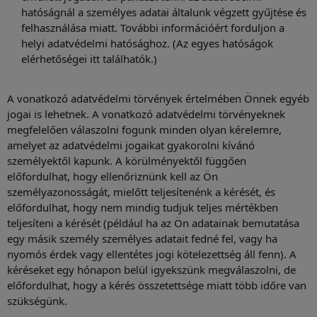
hatóságnál a személyes adatai általunk végzett gyűjtése és
felhasználása miatt. További információért forduljon a
helyi adatvédelmi hatósághoz. (Az egyes hatóságok
elérhetőségei itt találhatók.)
A vonatkozó adatvédelmi törvények értelmében Önnek egyéb
jogai is lehetnek. A vonatkozó adatvédelmi törvényeknek
megfelelően válaszolni fogunk minden olyan kérelemre,
amelyet az adatvédelmi jogaikat gyakorolni kívánó
személyektől kapunk. A körülményektől függően
előfordulhat, hogy ellenőriznünk kell az Ön
személyazonosságát, mielőtt teljesítenénk a kérését, és
előfordulhat, hogy nem mindig tudjuk teljes mértékben
teljesíteni a kérését (például ha az Ön adatainak bemutatása
egy másik személy személyes adatait fedné fel, vagy ha
nyomós érdek vagy ellentétes jogi kötelezettség áll fenn). A
kéréseket egy hónapon belül igyekszünk megválaszolni, de
előfordulhat, hogy a kérés összetettsége miatt több időre van
szükségünk.