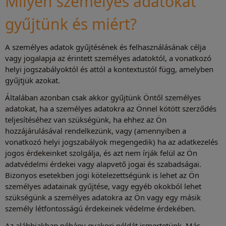
Milyen személyes adatokat
gyűjtünk és miért?
A személyes adatok gyűjtésének és felhasználásának célja
vagy jogalapja az érintett személyes adatoktól, a vonatkozó
helyi jogszabályoktól és attól a kontextustól függ, amelyben
gyűjtjük azokat.
Általában azonban csak akkor gyűjtünk Öntől személyes
adatokat, ha a személyes adatokra az Önnel kötött szerződés
teljesítéséhez van szükségünk, ha ehhez az Ön
hozzájárulásával rendelkezünk, vagy (amennyiben a
vonatkozó helyi jogszabályok megengedik) ha az adatkezelés
jogos érdekeinket szolgálja, és azt nem írják felül az Ön
adatvédelmi érdekei vagy alapvető jogai és szabadságai.
Bizonyos esetekben jogi kötelezettségünk is lehet az Ön
személyes adatainak gyűjtése, vagy egyéb okokból lehet
szükségünk a személyes adatokra az Ön vagy egy másik
személy létfontosságú érdekeinek védelme érdekében.
Az alábbiakban néhány gyakori példát ismertetünk. Más