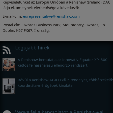
Képviseletünket az Európai Unióban a Renishaw (Ireland) DAC
látja el, amelynek elérhetősége a következő:
E-mail-cím:
eurepresentative@renishaw.com
Postai cím: Swords Business Park, Mountgorry, Swords, Co.
Dublin, K67 FX67, Írország.
Legújabb hírek
A Renishaw bemutatja az innovatív Equator-X™ 500
kettős felhasználású ellenőrző rendszert.
Bővül a Renishaw AGILITY® 5 tengelyes, többérzékelő
koordináta-mérőgépek kínálata.
Vegye fel a kapcsolatot a Renishaw-val