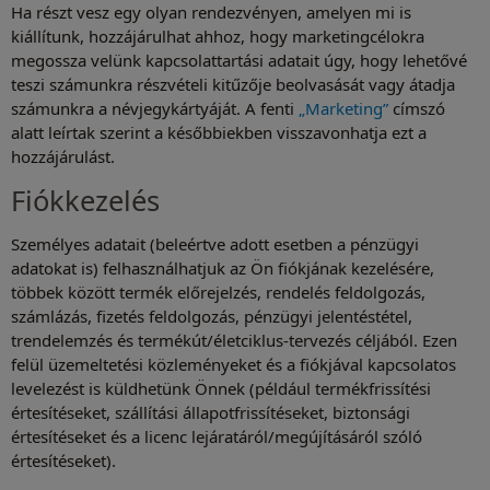
Ha részt vesz egy olyan rendezvényen, amelyen mi is
kiállítunk, hozzájárulhat ahhoz, hogy marketingcélokra
megossza velünk kapcsolattartási adatait úgy, hogy lehetővé
teszi számunkra részvételi kitűzője beolvasását vagy átadja
számunkra a névjegykártyáját. A fenti
„Marketing”
címszó
alatt leírtak szerint a későbbiekben visszavonhatja ezt a
hozzájárulást.
Fiókkezelés
Személyes adatait (beleértve adott esetben a pénzügyi
adatokat is) felhasználhatjuk az Ön fiókjának kezelésére,
többek között termék előrejelzés, rendelés feldolgozás,
számlázás, fizetés feldolgozás, pénzügyi jelentéstétel,
trendelemzés és termékút/életciklus-tervezés céljából. Ezen
felül üzemeltetési közleményeket és a fiókjával kapcsolatos
levelezést is küldhetünk Önnek (például termékfrissítési
értesítéseket, szállítási állapotfrissítéseket, biztonsági
értesítéseket és a licenc lejáratáról/megújításáról szóló
értesítéseket).