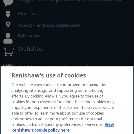
Online űrlap
Az adott kirendeltség részletes adatai
MyRenishaw
Webshop
Kiállítások és konferenciák
Renishaw's use of cookies
Rendezvények, amelyeken részt veszünk
Our website uses cookies for improved site navigation,
analysing site usage, and supporting our marketing
efforts. By clicking ‘Allow all’, you agree to the use of
cookies for non-essential functions. Rejecting cookies may
impact your experience of the site and the services we are
able to offer. To learn more about our use of cookies
and/or how to adjust your preferences for optional
cookies, click on ‘Adjust my preferences’ or view our
View
Renishaw's cookie policy here