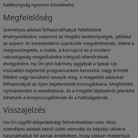
hatékonyság nyomon követésére.
Megfelelőség
Személyes adatait felhasználhatjuk feltételeink
érvényesítésére, valamint az illegális tevékenységek, például
az export- és kereskedelmi szankciók megsértésének, illetve a
megvesztegetés, a csalás, a korrupció és a modern
rabszolgaság megelőzésére irányuló ellenőrzések
elvégzésére. Ha Ön jelzi bármely aggályát a Speak Up
visszaélés-bejelentő programunkon keresztül, vagy érintett
félként vagy tanúként nevezik meg, a megadott adatokat
felhasználjuk az ilyen bejelentések kivizsgálására. Megfelelési
nyilvántartást is vezethetünk, és a megtett lépésekről jelentést
tehetünk a könyvvizsgálóknak és a hatóságoknak.
Visszajelzés
Ha Ön ügyfél-elégedettségi felmérésekben vesz részt,
személyes adatait belső üzleti elemzési és képzési célokra
használhatjuk fel annak érdekében, hogy jobban megértsük