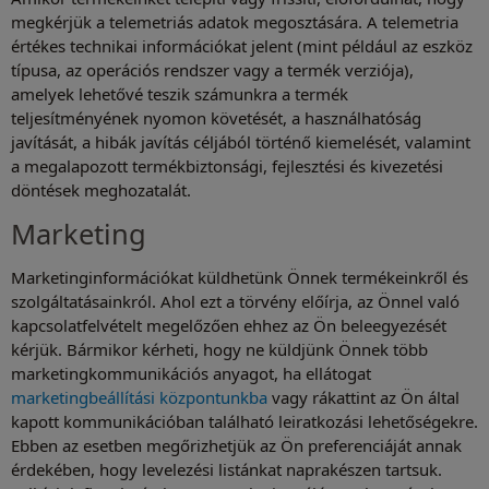
megkérjük a telemetriás adatok megosztására. A telemetria
értékes technikai információkat jelent (mint például az eszköz
típusa, az operációs rendszer vagy a termék verziója),
amelyek lehetővé teszik számunkra a termék
teljesítményének nyomon követését, a használhatóság
javítását, a hibák javítás céljából történő kiemelését, valamint
a megalapozott termékbiztonsági, fejlesztési és kivezetési
döntések meghozatalát.
Marketing
Marketinginformációkat küldhetünk Önnek termékeinkről és
szolgáltatásainkról. Ahol ezt a törvény előírja, az Önnel való
kapcsolatfelvételt megelőzően ehhez az Ön beleegyezését
kérjük. Bármikor kérheti, hogy ne küldjünk Önnek több
marketingkommunikációs anyagot, ha ellátogat
marketingbeállítási központunkba
vagy rákattint az Ön által
kapott kommunikációban található leiratkozási lehetőségekre.
Ebben az esetben megőrizhetjük az Ön preferenciáját annak
érdekében, hogy levelezési listánkat naprakészen tartsuk.