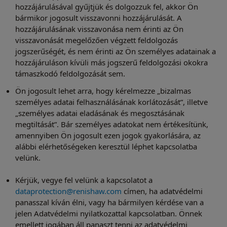
hozzájárulásával gyűjtjük és dolgozzuk fel, akkor Ön
bármikor jogosult visszavonni hozzájárulását. A
hozzájárulásának visszavonása nem érinti az Ön
visszavonását megelőzően végzett feldolgozás
jogszerűségét, és nem érinti az Ön személyes adatainak a
hozzájáruláson kívüli más jogszerű feldolgozási okokra
támaszkodó feldolgozását sem.
Ön jogosult lehet arra, hogy kérelmezze „bizalmas
személyes adatai felhasználásának korlátozását”, illetve
„személyes adatai eladásának és megosztásának
megtiltását”. Bár személyes adatokat nem értékesítünk,
amennyiben Ön jogosult ezen jogok gyakorlására, az
alábbi elérhetőségeken keresztül léphet kapcsolatba
velünk.
Kérjük, vegye fel velünk a kapcsolatot a
dataprotection@renishaw.com
címen, ha adatvédelmi
panasszal kíván élni, vagy ha bármilyen kérdése van a
jelen Adatvédelmi nyilatkozattal kapcsolatban. Önnek
emellett jogában áll panaszt tenni az adatvédelmi