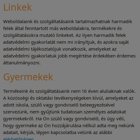
Linkek
Weboldalaink és szolgáltatásaink tartalmazhatnak harmadik
felek által fenntartott más weboldalakra, termékekre és
szolgáltatásokra mutató linkeket. Az ilyen harmadik felek
adatvédelmi gyakorlatát nem mi irányítjuk, és azokra saját
adatvédelmi tájékoztatójuk vonatkozik, amelyeket az
adatvédelmi gyakorlatuk jobb megértése érdekében érdemes
áttanulmányozni.
Gyermekek
Termékeink és szolgáltatásaink nem 16 éven aluliaknak valók.
A közösségi és oktatási tevékenységeken kívül, amelyeket az
adott iskola, szülő vagy gondviselő beleegyezésével
szervezünk, nem gyűjtünk tudatosan személyes adatokat
gyermekekről. Ha Ön szülő vagy gondviselő, és úgy véli,
hogy gyermeke az Ön hozzájárulása nélkül adta meg nekünk
adatait, kérjük, lépjen kapcsolatba velünk az alábbi
elérhetőségen
.