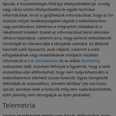
típusát, a hozzávetőleges földrajzi elhelyezkedést (pl. ország
vagy város szintű elhelyezkedés) és egyéb technikai
információkat. Arról is gyűjthetünk információkat, hogy az Ön
eszköze milyen tevékenységeket végzett a weboldalunkon
vagy portálunkon, beleértve a megnyitott oldalakat és a
rákattintott linkeket. Ezeket az információkat belső elemzési
célokra használjuk, valamint arra, hogy javítsuk weboldalunk
minőségét és relevanciáját a látogatók számára. Az általunk
használt sütik típusairól, azok céljáról, valamint a sütik
elfogadásának vagy elutasításának módjáról részletes
információt a
Süti útmutatóban
és az alábbi
Marketing
szakaszban talál. Azonban felhívjuk a figyelmét, hogy a sütik
elutasítása után előfordulhat, hogy nem tudja kihasználni a
weboldalainkon elérhető összes funkciót. Egyes böngészők
felkínálják az automatikus „követés letiltása” (do not track)
opciót, azonban ezek a funkciók még nem szabványosítottak,
ezért jelenleg nem támogatjuk az ilyen jelzéseket.
Telemetria
Amikor termékeinket telepíti vagy frissíti, előfordulhat, hogy