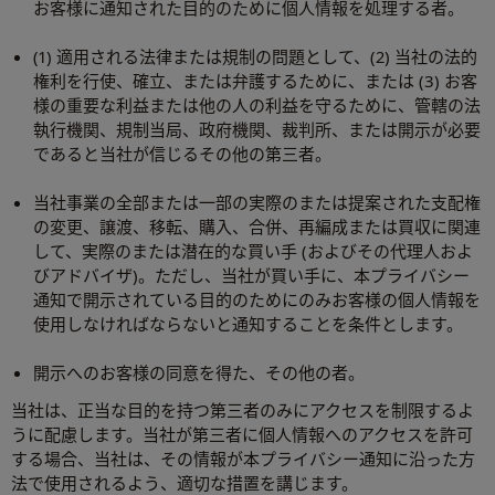
お客様に通知された目的のために個人情報を処理する者。
(1) 適用される法律または規制の問題として、(2) 当社の法的
権利を行使、確立、または弁護するために、または (3) お客
様の重要な利益または他の人の利益を守るために、管轄の法
執行機関、規制当局、政府機関、裁判所、または開示が必要
であると当社が信じるその他の第三者。
当社事業の全部または一部の実際のまたは提案された支配権
の変更、譲渡、移転、購入、合併、再編成または買収に関連
して、実際のまたは潜在的な買い手 (およびその代理人およ
びアドバイザ)。ただし、当社が買い手に、本プライバシー
通知で開示されている目的のためにのみお客様の個人情報を
使用しなければならないと通知することを条件とします。
開示へのお客様の同意を得た、その他の者。
当社は、正当な目的を持つ第三者のみにアクセスを制限するよ
うに配慮します。当社が第三者に個人情報へのアクセスを許可
する場合、当社は、その情報が本プライバシー通知に沿った方
法で使用されるよう、適切な措置を講じます。