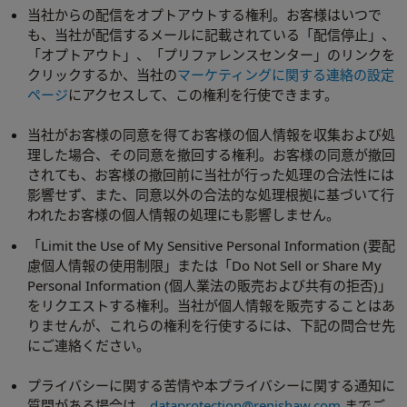
当社からの配信をオプトアウトする権利。お客様はいつで
も、当社が配信するメールに記載されている「配信停止」、
「オプトアウト」、「プリファレンスセンター」のリンクを
クリックするか、当社の
マーケティングに関する連絡の設定
ページ
にアクセスして、この権利を行使できます。
当社がお客様の同意を得てお客様の個人情報を収集および処
理した場合、その同意を撤回する権利。お客様の同意が撤回
されても、お客様の撤回前に当社が行った処理の合法性には
影響せず、また、同意以外の合法的な処理根拠に基づいて行
われたお客様の個人情報の処理にも影響しません。
「Limit the Use of My Sensitive Personal Information (要配
慮個人情報の使用制限」または「Do Not Sell or Share My
Personal Information (個人業法の販売および共有の拒否)」
をリクエストする権利。当社が個人情報を販売することはあ
りませんが、これらの権利を行使するには、下記の問合せ先
にご連絡ください。
プライバシーに関する苦情や本プライバシーに関する通知に
質問がある場合は、
dataprotection@renishaw.com
までご