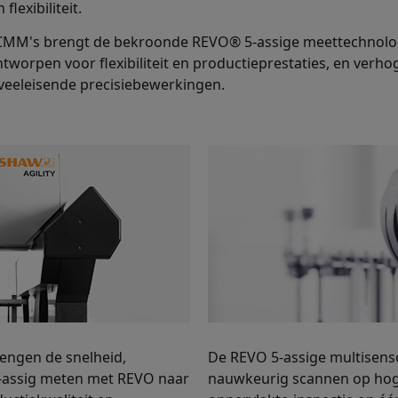
exibiliteit.
CMM's brengt de bekroonde REVO® 5-assige meettechnologi
orpen voor flexibiliteit en productieprestaties, en verhoge
 veeleisende precisiebewerkingen.
ngen de snelheid,
De REVO 5-assige multisens
 5-assig meten met REVO naar
nauwkeurig scannen op hoge