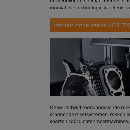
de werkvloer en het lab, met de prod
innovatieve technologie van Renish
Verken onze reeks AGILIT
De wereldwijd toonaangevende reek
scannende meetsystemen, rekken en
soorten coördinatenmeetmachines.