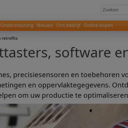
Ondersteuning
Nieuws
Ons bedrijf
Online kopen
 retrofits
asters, software en 
s, precisiesensoren en toebehoren vo
etingen en oppervlaktegegevens. On
lpen om uw productie te optimaliseren