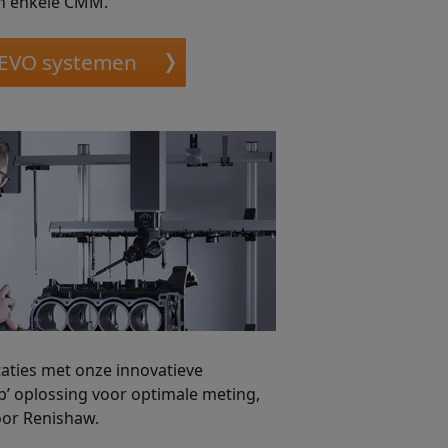
én enkele CMM.
REVO systemen
ties met onze innovatieve
’ oplossing voor optimale meting,
oor Renishaw.