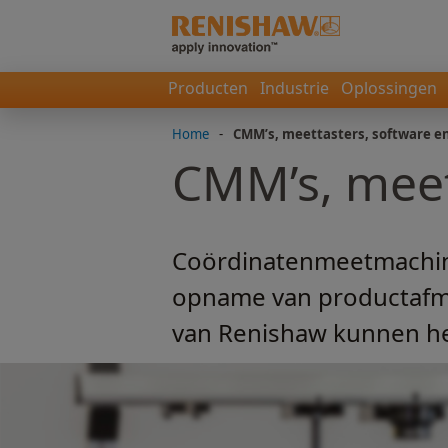
Producten
Industrie
Oplossingen
Home
-
CMM’s, meettasters, software en
CMM’s, meett
Coördinatenmeetmachine
opname van productafm
van Renishaw kunnen he