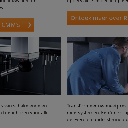
uctiekwaliteit en
oppervlakte-inspectie op é
aw.
Ontdek meer over 
Y CMM's
s van schakelende en
Transformeer uw meetpresta
 toebehoren voor alle
meetsystemen. Een ‘one stop
geleverd en ondersteund d