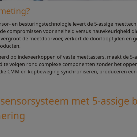
-meting?
nsor- en besturingstechnologie levert de 5-assige meette
bij de compromissen voor snelheid versus nauwkeurigheid di
ergroot de meetdoorvoer, verkort de doorlooptijden en ge
roducten.
eerd op indexeerkoppen of vaste meettasters, maakt de 5-a
 te volgen rond complexe componenten zonder het opperv
n die CMM en kopbeweging synchroniseren, produceren een
isensorsysteem met 5-assige 
nering