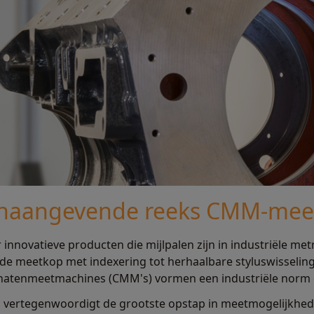
oonaangevende reeks CMM-me
 innovatieve producten die mijlpalen zijn in industriële met
de meetkop met indexering tot herhaalbare styluswisselin
natenmeetmachines (CMM's) vormen een industriële norm 
 vertegenwoordigt de grootste opstap in meetmogelijkhed