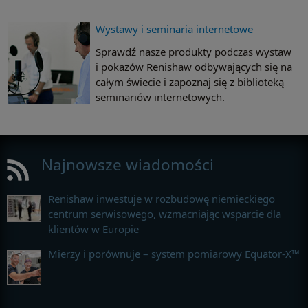
Wystawy i seminaria internetowe
Sprawdź nasze produkty podczas wystaw
i pokazów Renishaw odbywających się na
całym świecie i zapoznaj się z biblioteką
seminariów internetowych.
Najnowsze wiadomości
Renishaw inwestuje w rozbudowę niemieckiego
centrum serwisowego, wzmacniając wsparcie dla
klientów w Europie
Mierzy i porównuje – system pomiarowy Equator-X™