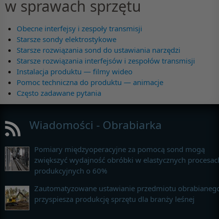
w sprawach sprzętu
Obecne interfejsy i zespoły transmisji
Starsze sondy elektrostykowe
Starsze rozwiązania sond do ustawiania narzędzi
Starsze rozwiązania interfejsów i zespołów transmisji
Instalacja produktu — filmy wideo
Pomoc techniczna do produktu — animacje
Często zadawane pytania
Wiadomości - Obrabiarka
Pomiary międzyoperacyjne za pomocą sond mogą
zwiększyć wydajność obróbki w elastycznych procesac
produkcyjnych o 60%
Zautomatyzowane ustawianie przedmiotu obrabianeg
przyspiesza produkcję sprzętu dla branży leśnej