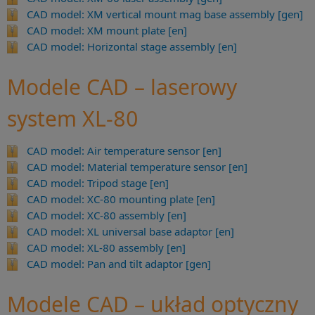
CAD model: XM vertical mount mag base assembly [gen]
CAD model: XM mount plate [en]
CAD model: Horizontal stage assembly [en]
Modele CAD – laserowy
system XL-80
CAD model: Air temperature sensor [en]
CAD model: Material temperature sensor [en]
CAD model: Tripod stage [en]
CAD model: XC-80 mounting plate [en]
CAD model: XC-80 assembly [en]
CAD model: XL universal base adaptor [en]
CAD model: XL-80 assembly [en]
CAD model: Pan and tilt adaptor [gen]
Modele CAD – układ optyczny