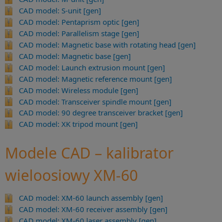
CAD model: S-unit [gen]
CAD model: Pentaprism optic [gen]
CAD model: Parallelism stage [gen]
CAD model: Magnetic base with rotating head [gen]
CAD model: Magnetic base [gen]
CAD model: Launch extrusion mount [gen]
CAD model: Magnetic reference mount [gen]
CAD model: Wireless module [gen]
CAD model: Transceiver spindle mount [gen]
CAD model: 90 degree transceiver bracket [gen]
CAD model: XK tripod mount [gen]
Modele CAD – kalibrator
wieloosiowy XM-60
CAD model: XM-60 launch assembly [gen]
CAD model: XM-60 receiver assembly [gen]
CAD model: XM-60 laser assembly [gen]