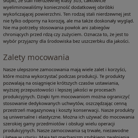
słupki, ze stali nierdzewnej klasy 303, całkowicie
wyeliminowaliśmy konieczność dodatkowej obróbki
wykończającej powierzchni. Ten rodzaj stali nierdzewnej jest
nie tylko odporny na korozję, ale ma także doskonały wygląd.
Nie ma potrzeby stosowania powłok ani zabiegów
chroniących przed rdzą czy zużyciem. Oznacza to, że jest to
wybór przyjazny dla środowiska bez uszczerbku dla jakości.
Zalety mocowania
Nasze ulepszone zamocowania mają wiele zalet i korzyści,
które można wykorzystać podczas produkcji. Te produkty
pozwalają na osiągnięcie krótszych czasów ustawiania,
wyższej przepustowości i lepszej jakości w procesach
produkcyjnych. Dzięki tym mocowaniom można ograniczyć
stosowanie dedykowanych uchwytów, oszczędzając cenną
przestrzeń magazynową i koszty konserwacji. Nasze produkty
są uniwersalne i elastyczne. Można ich używać do mocowania
szerokiej gamy przedmiotów i obsługi wielu operacji
produkcyjnych. Nasze zamocowania są trwałe, niezawodne
i łatwe w użyciu. Mają też mechanizm szybkiego zwalniania.