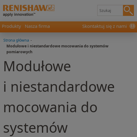
Produkty
Nasza firma
Skontaktuj się z nami
Strona główna
-
Modułowe i niestandardowe mocowania do systemów
pomiarowych
Modułowe
i niestandardowe
mocowania do
systemów