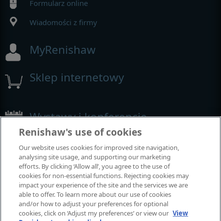
Formularz online
Wiadomości z firmy
MyRenishaw
Sklep internetowy
Wystawy i konferencje
Renishaw's use of cookies
Nasza obecność na imprezach branżowych
Our website uses cookies for improved site navigation,
analysing site usage, and supporting our marketing
efforts. By clicking ‘Allow all’, you agree to the use of
cookies for non-essential functions. Rejecting cookies may
impact your experience of the site and the services we are
able to offer. To learn more about our use of cookies
and/or how to adjust your preferences for optional
cookies, click on ‘Adjust my preferences’ or view our
View