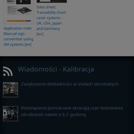
Data sheet:
Traceability chart:
Laser systems -
UK, USA, Japan
Application note:
and Germany
Manual sign
[en]
convention using
XM systems [en]
Wiadomości - Kalibracja
Zwiększenie dokładności w stołach obrotowych
Rozwiązania pomiarowe skracają czas testowania
obrabiarek nawet o 6,5 godziny