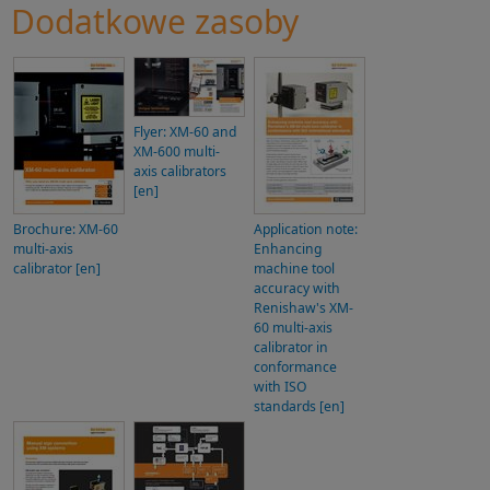
Dodatkowe zasoby
Flyer: XM-60 and
XM-600 multi-
axis calibrators
[en]
Brochure: XM-60
Application note:
multi-axis
Enhancing
calibrator [en]
machine tool
accuracy with
Renishaw's XM-
60 multi-axis
calibrator in
conformance
with ISO
standards [en]