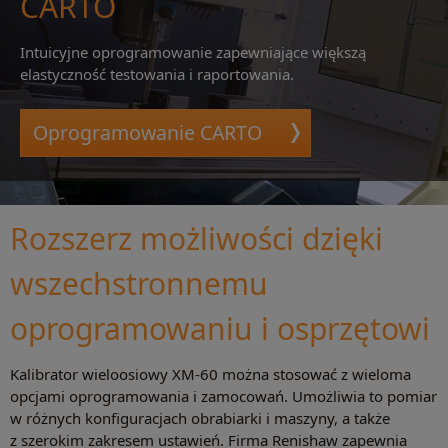
CARTO
Intuicyjne oprogramowanie zapewniające większą
elastyczność testowania i raportowania.
Oprogramowanie CARTO
Rozszerz możliwości dzięki
wszechstronnemu
oprogramowaniu i osprzętowi
Kalibrator wieloosiowy XM-60 można stosować z wieloma
opcjami oprogramowania i zamocowań. Umożliwia to pomiar
w różnych konfiguracjach obrabiarki i maszyny, a także
z szerokim zakresem ustawień. Firma Renishaw zapewnia