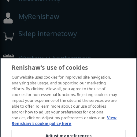
MyRenishaw
Sklep internetowy
Wystawy i konferencje
Renishaw's use of cookies
Nasza obecność na imprezach branżowych
Our website uses cookies for improved site navigation,
analysing site usage, and supporting our marketing
efforts. By clicking ‘Allow all’, you agree to the use of
cookies for non-essential functions. Rejecting cookies may
impact your experience of the site and the services we are
able to offer. To learn more about our use of cookies
and/or how to adjust your preferences for optional
cookies, click on ‘Adjust my preferences’ or view our
View
Renishaw's cookie policy here
Adjust my preferences
© 2001-2026 Renishaw plc. Wszelkie prawa zastrzeżone.