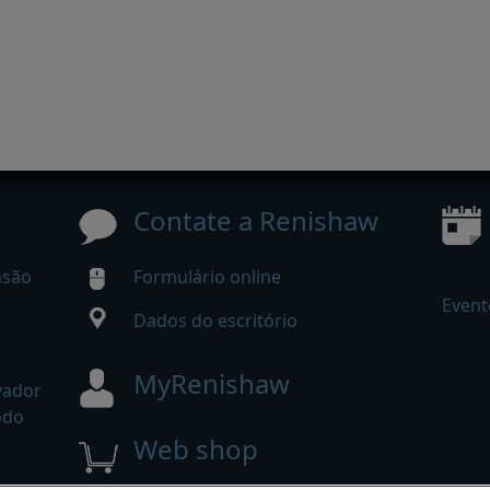
Contate a Renishaw
nsão
Formulário online
Event
Dados do escritório
MyRenishaw
vador
odo
Web shop