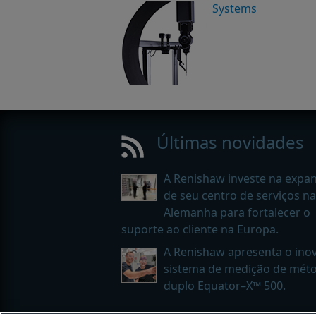
Systems
Últimas novidades
A Renishaw investe na expa
de seu centro de serviços na
Alemanha para fortalecer o
suporte ao cliente na Europa.
A Renishaw apresenta o ino
sistema de medição de mét
duplo Equator–X™ 500.