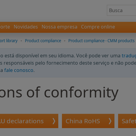
orte
Novidades
Nossa empresa
Compre online
rt library
-
Product compliance
-
Product compliance - CMM products
 está disponível em seu idioma. Você pode ver uma
tradu
 responsáveis pelo fornecimento deste serviço e não podem
da
fale conosco
.
ons of conformity
U declarations
China RoHS
Safe