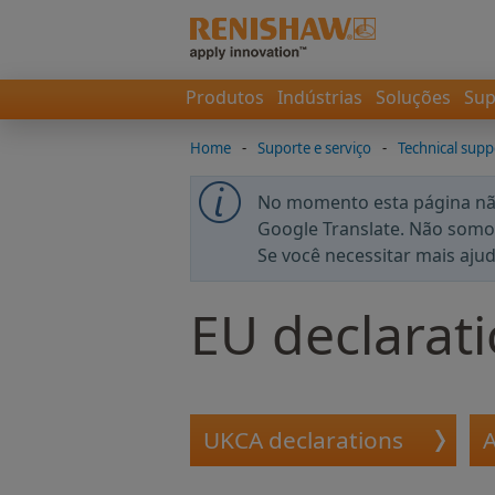
Produtos
Indústrias
Soluções
Sup
Home
-
Suporte e serviço
-
Technical suppo
No momento esta página não
Google Translate. Não somos
Se você necessitar mais aju
EU declarati
UKCA declarations
A