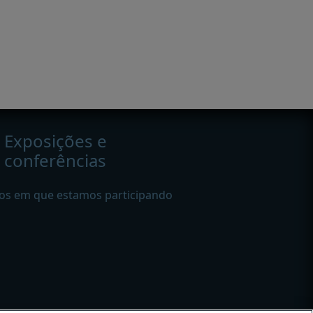
Exposições e
conferências
os em que estamos participando