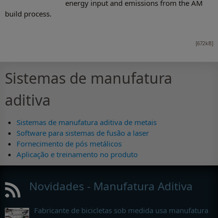
energy input and emissions from the AM
build process.
[672kB]
Sistemas de manufatura
aditiva
Sistemas de manufatura aditiva de metais
Software para sistemas de fusão a laser
Fornecimento de pós metálicos
Aplicação e treinamento no produto
Novidades - Manufatura Aditiva
Fabricante de bicicletas sob medida usa manufatura