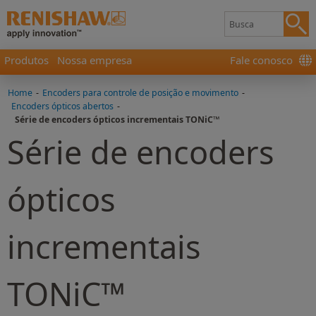
Produtos
Nossa empresa
Fale conosco
Home
-
Encoders para controle de posição e movimento
-
Encoders ópticos abertos
-
Série de encoders ópticos incrementais TONiC™
Série de encoders
ópticos
incrementais
TONiC™