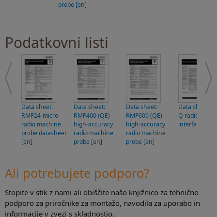
probe [en]
Podatkovni listi
Data sheet:
Data sheet:
Data sheet:
Data sheet: R
RMP24-micro
RMP400 (QE)
RMP600 (QE)
Q radio mach
radio machine
high-accuracy
high-accuracy
interface [en]
probe datasheet
radio machine
radio machine
[en]
probe [en]
probe [en]
Ali potrebujete podporo?
Stopite v stik z nami ali obiščite našo knjižnico za tehnično
podporo za priročnike za montažo, navodila za uporabo in
informacije v zvezi s skladnostjo.