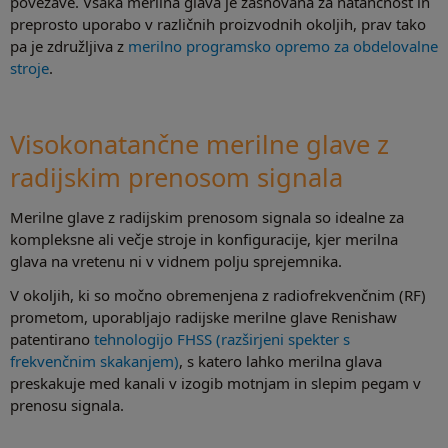
povezave. Vsaka merilna glava je zasnovana za natančnost in
preprosto uporabo v različnih proizvodnih okoljih, prav tako
pa je združljiva z
merilno programsko opremo za obdelovalne
stroje
.
Visokonatančne merilne glave z
radijskim prenosom signala
Merilne glave z radijskim prenosom signala so idealne za
kompleksne ali večje stroje in konfiguracije, kjer merilna
glava na vretenu ni v vidnem polju sprejemnika.
V okoljih, ki so močno obremenjena z radiofrekvenčnim (RF)
prometom, uporabljajo radijske merilne glave Renishaw
patentirano
tehnologijo FHSS (razširjeni spekter s
frekvenčnim skakanjem)
, s katero lahko merilna glava
preskakuje med kanali v izogib motnjam in slepim pegam v
prenosu signala.