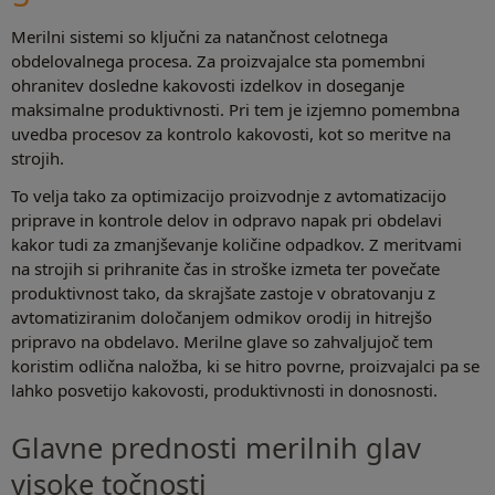
Merilni sistemi so ključni za natančnost celotnega
obdelovalnega procesa. Za proizvajalce sta pomembni
ohranitev dosledne kakovosti izdelkov in doseganje
maksimalne produktivnosti. Pri tem je izjemno pomembna
uvedba procesov za kontrolo kakovosti, kot so meritve na
strojih.
To velja tako za optimizacijo proizvodnje z avtomatizacijo
priprave in kontrole delov in odpravo napak pri obdelavi
kakor tudi za zmanjševanje količine odpadkov. Z meritvami
na strojih si prihranite čas in stroške izmeta ter povečate
produktivnost tako, da skrajšate zastoje v obratovanju z
avtomatiziranim določanjem odmikov orodij in hitrejšo
pripravo na obdelavo. Merilne glave so zahvaljujoč tem
koristim odlična naložba, ki se hitro povrne, proizvajalci pa se
lahko posvetijo kakovosti, produktivnosti in donosnosti.
Glavne prednosti merilnih glav
visoke točnosti