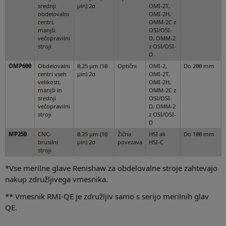
srednji
µin) 2σ
OMI-2T,
obdelovalni
OMI-2H,
centri,
OMM-2C z
manjši
OSI/OSI-
večopravilni
D, OMM-2
stroji
z OSI/OSI-
D
OMP600
Obdelovalni
0,25 µm (10
Optični
OMI-2,
Do 200 mm
centri vseh
µin) 2σ
OMI-2T,
velikosti,
OMI-2H,
manjši in
OMM-2C z
srednji
OSI/OSI-
večopravilni
D, OMM-2
stroji
z OSI/OSI-
D
MP250
CNC-
0,25 µm (10
Žična
HSI ali
Do 100 mm
brusilni
µin) 2σ
povezava
HSI-C
stroji
*Vse merilne glave Renishaw za obdelovalne stroje zahtevajo
nakup združljivega vmesnika.
** Vmesnik RMI-QE je združljiv samo s serijo merilnih glav
QE.