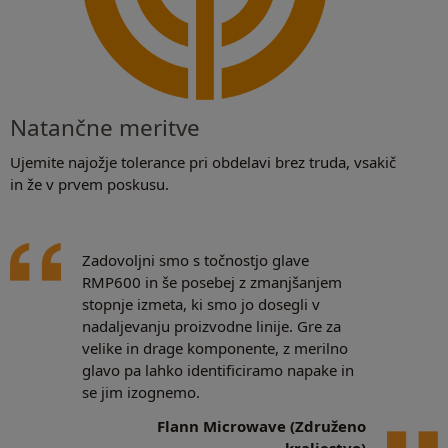
Natančne meritve
Ujemite najožje tolerance pri obdelavi brez truda, vsakič
in že v prvem poskusu.
Zadovoljni smo s točnostjo glave
RMP600 in še posebej z zmanjšanjem
stopnje izmeta, ki smo jo dosegli v
nadaljevanju proizvodne linije. Gre za
velike in drage komponente, z merilno
glavo pa lahko identificiramo napake in
se jim izognemo.
Flann Microwave (Združeno
kraljestvo)