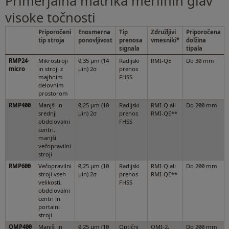
Primerjalna matrika merilnih glav
visoke točnosti
Priporočeni
Enosmerna
Tip
Združljivi
Priporočena
tip stroja
ponovljivost
prenosa
vmesniki*
dolžina
signala
tipala
RMP24-
Mikrostroji
0,35 µm (14
Radijski
RMI-QE
Do 30 mm
micro
in stroji z
µin) 2σ
prenos
majhnim
FHSS
delovnim
prostorom
RMP400
Manjši in
0,25 µm (10
Radijski
RMI-Q ali
Do 200 mm
srednji
µin) 2σ
prenos
RMI-QE**
obdelovalni
FHSS
centri,
manjši
večopravilni
stroji
RMP600
Večopravilni
0,25 µm (10
Radijski
RMI-Q ali
Do 200 mm
stroji vseh
µin) 2σ
prenos
RMI-QE**
velikosti,
FHSS
obdelovalni
centri in
portalni
stroji
OMP400
Manjši in
0,25 µm (10
Optični
OMI-2,
Do 200 mm