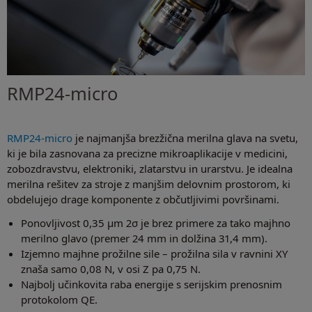
RMP24-micro
RMP24-micro
je najmanjša brezžična merilna glava na svetu,
ki je bila zasnovana za precizne mikroaplikacije v medicini,
zobozdravstvu, elektroniki, zlatarstvu in urarstvu. Je idealna
merilna rešitev za stroje z manjšim delovnim prostorom, ki
obdelujejo drage komponente z občutljivimi površinami.
Ponovljivost 0,35 µm 2σ je brez primere za tako majhno
merilno glavo (premer 24 mm in dolžina 31,4 mm).
Izjemno majhne prožilne sile – prožilna sila v ravnini XY
znaša samo 0,08 N, v osi Z pa 0,75 N.
Najbolj učinkovita raba energije s serijskim prenosnim
protokolom QE.