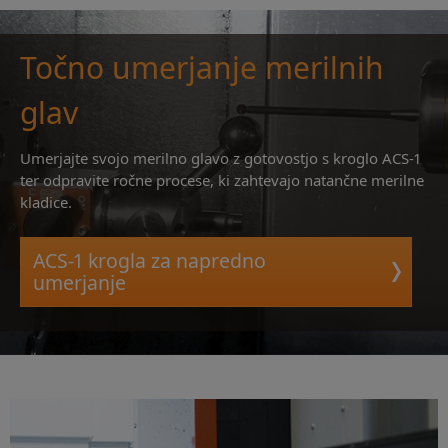
Točno umerjanje merilnih
glav
Umerjajte svojo merilno glavo z gotovostjo s kroglo ACS-1
ter odpravite ročne procese, ki zahtevajo natančne merilne
kladice.
ACS-1 krogla za napredno
umerjanje