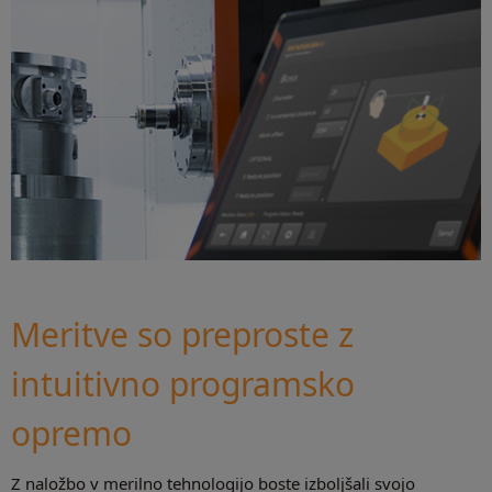
Meritve so preproste z
intuitivno programsko
opremo
Z naložbo v merilno tehnologijo boste izboljšali svojo