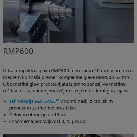
RMP600
Ultrakompaktna glava RMP400 meri samo 40 mm v premeru,
medtem ko znaša premer kompaktne glave RMP600 63 mm.
Obe merilni glavi predstavljata izjemno zanesljivo merilno
rešitev ter sta namenjeni večjim strojem oz. konfiguracijam.
Tehnologija RENGAGE™
v kombinaciji z radijskim
prenosom za meritve brez težav.
Delovno območje do 15 m.
Enosmerna ponovljivost 0,25 µm 2σ.