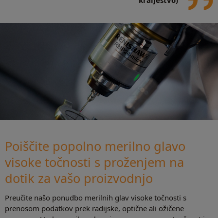
Poiščite popolno merilno glavo
visoke točnosti s proženjem na
dotik za vašo proizvodnjo
Preučite našo ponudbo merilnih glav visoke točnosti s
prenosom podatkov prek radijske, optične ali ožičene