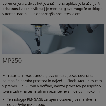
obremenjena z delci, kot je značilno za aplikacije brušenja. V
prisotnosti visokih vibracij je merilno glavo mogoče preklopiti
v konfiguracijo, ki je odpornejša proti tresljajem.
MP250
Miniaturna in vsestranska glava MP250 je zasnovana za
najmanjšo porabo prostora in največji učinek. Meri le 25 mm
v premeru in 36 mm v dolžino, nadzor procesov pa uspešno
izvaja tudi v najtesnejših in najzahtevnejših delovnih okoljih.
Tehnologija RENGAGE za izjemno zanesljive meritve in
dolgo življenjsko dobo.