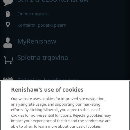
Online obrazec
Kontaktni podatki pisarn
MyRenishaw
Spletna trgovina
Sejmi in konference
Renishaw's use of cookies
Dogodki, kjer smo prisotni
Our website uses cookies for improved site navigation,
analysing site usage, and supporting our marketing
efforts. By clicking ‘Allow all’, you agree to the use of
cookies for non-essential functions. Rejecting cookies may
impact your experience of the site and the services we are
able to offer. To learn more about our use of cookies