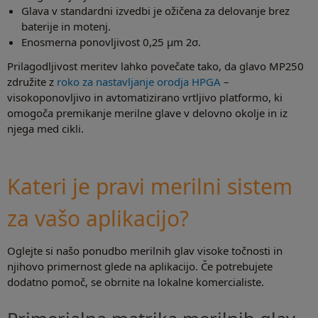
Glava v standardni izvedbi je ožičena za delovanje brez
baterije in motenj.
Enosmerna ponovljivost 0,25 µm 2σ.
Prilagodljivost meritev lahko povečate tako, da glavo MP250
združite z
roko za nastavljanje orodja HPGA
–
visokoponovljivo in avtomatizirano vrtljivo platformo, ki
omogoča premikanje merilne glave v delovno okolje in iz
njega med cikli.
Kateri je pravi merilni sistem
za vašo aplikacijo?
Oglejte si našo ponudbo merilnih glav visoke točnosti in
njihovo primernost glede na aplikacijo. Če potrebujete
dodatno pomoč, se obrnite na lokalne komercialiste.