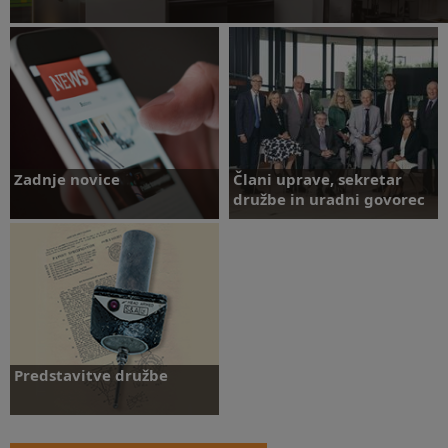
Obiščite središče
Zadnje novice
Člani uprave, sekretar
družbe in uradni govorec
Več o tem
Poglej galerijo
Predstavitve družbe