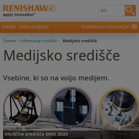
Izdelki
Naše podjetje
Kontaktne informacije
Domov
-
Informacije o družbi
-
Medijsko središče
Medijsko središče
Vsebine, ki so na voljo medijem.
Obiščite središče EMO 2023