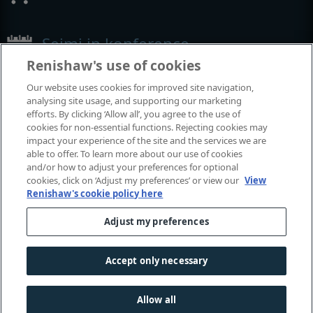
Sejmi in konference
Renishaw's use of cookies
Dogodki, kjer smo prisotni
Our website uses cookies for improved site navigation,
analysing site usage, and supporting our marketing
efforts. By clicking ‘Allow all’, you agree to the use of
cookies for non-essential functions. Rejecting cookies may
impact your experience of the site and the services we are
able to offer. To learn more about our use of cookies
and/or how to adjust your preferences for optional
cookies, click on ‘Adjust my preferences’ or view our
View
Renishaw's cookie policy here
Adjust my preferences
© 2001-2026 Renishaw plc. Vse pravice pridržane.
Stik z nami
|
Pravne zadeve in skladnost poslovanja
|
Dostopnost
|
Zasebnost
|
Vodič po piškotkih
|
Accept only necessary
Spolno občutljiva raba
Allow all