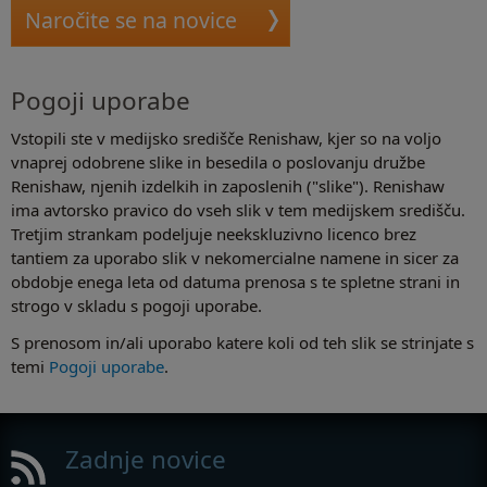
Naročite se na novice
Oglejte si
Pogoji uporabe
Vstopili ste v medijsko središče Renishaw, kjer so na voljo
vnaprej odobrene slike in besedila o poslovanju družbe
Renishaw, njenih izdelkih in zaposlenih ("slike"). Renishaw
ima avtorsko pravico do vseh slik v tem medijskem središču.
Tretjim strankam podeljuje neekskluzivno licenco brez
tantiem za uporabo slik v nekomercialne namene in sicer za
obdobje enega leta od datuma prenosa s te spletne strani in
strogo v skladu s pogoji uporabe.
S prenosom in/ali uporabo katere koli od teh slik se strinjate s
temi
Pogoji uporabe
.
Zadnje novice