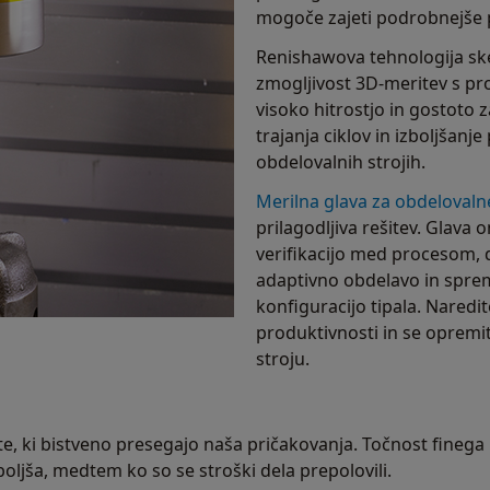
mogoče zajeti podrobnejše p
Renishawova tehnologija sk
zmogljivost 3D-meritev s pr
visoko hitrostjo in gostoto
trajanja ciklov in izboljšanj
obdelovalnih strojih.
Merilna glava za obdelovaln
prilagodljiva rešitev. Glav
verifikacijo med procesom, d
adaptivno obdelavo in sprem
konfiguracijo tipala. Naredi
produktivnosti in se opremi
stroju.
te, ki bistveno presegajo naša pričakovanja. Točnost finega
 boljša, medtem ko so se stroški dela prepolovili.