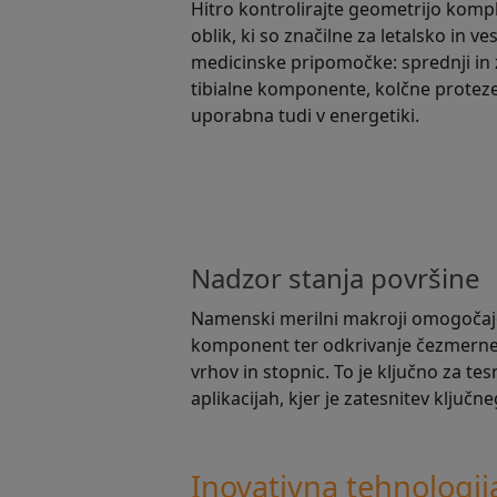
Hitro kontrolirajte geometrijo kom
oblik, ki so značilne za letalsko in ve
medicinske pripomočke: sprednji in za
tibialne komponente, kolčne proteze 
uporabna tudi v energetiki.
Nadzor stanja površine
Namenski merilni makroji omogočajo
komponent ter odkrivanje čezmerne v
vrhov in stopnic. To je ključno za tes
aplikacijah, kjer je zatesnitev ključ
Inovativna tehnologi