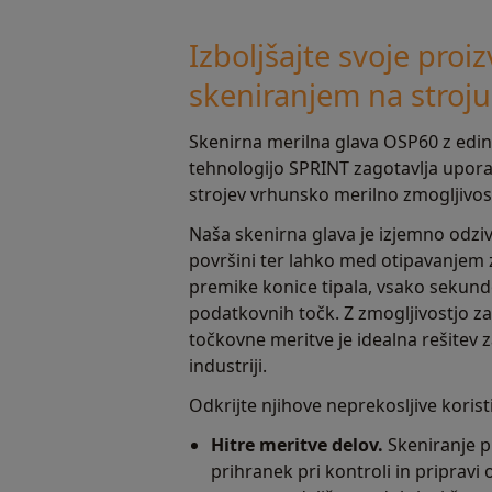
Izboljšajte svoje proi
skeniranjem na stroju
Skenirna merilna glava OSP60 z edi
tehnologijo SPRINT zagotavlja upo
strojev vrhunsko merilno zmogljivos
Naša skenirna glava je izjemno odz
površini ter lahko med otipavanjem
premike konice tipala, vsako sekund
podatkovnih točk. Z zmogljivostjo z
točkovne meritve je idealna rešitev za
industriji.
Odkrijte njihove neprekosljive koristi
Hitre meritve delov.
Skeniranje p
prihranek pri kontroli in pripravi