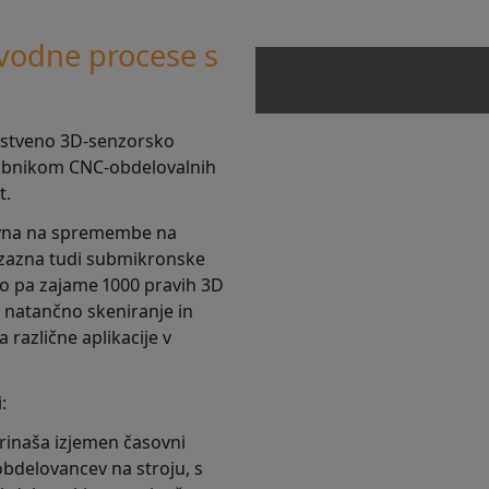
zvodne procese s
nstveno 3D-senzorsko
rabnikom CNC-obdelovalnih
t.
ivna na spremembe na
 zazna tudi submikronske
o pa zajame 1000 pravih 3D
a natančno skeniranje in
 različne aplikacije v
:
rinaša izjemen časovni
 obdelovancev na stroju, s