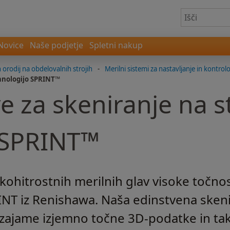
Novice
Naše podjetje
Spletni nakup
 orodij na obdelovalnih strojih
-
Merilni sistemi za nastavljanje in kontro
ehnologijo SPRINT™
e za skeniranje na s
 SPRINT™
okohitrostnih merilnih glav visoke točnos
INT iz Renishawa. Naša edinstvena skeni
zajame izjemno točne 3D-podatke in tak