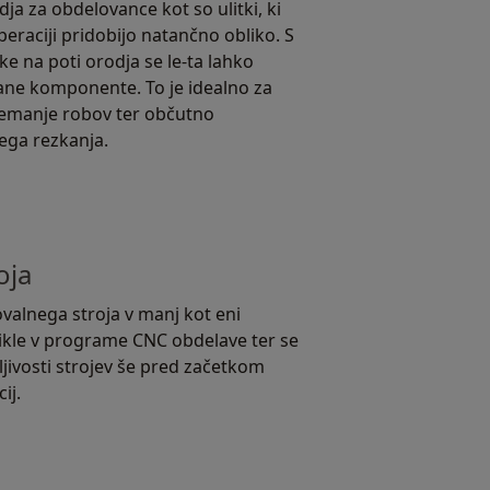
ja za obdelovance kot so ulitki, ki
eraciji pridobijo natančno obliko. S
ke na poti orodja se le-ta lahko
ane komponente. To je idealno za
nemanje robov ter občutno
ega rezkanja.
oja
valnega stroja v manj kot eni
cikle v programe CNC obdelave ter se
ljivosti strojev še pred začetkom
ij.