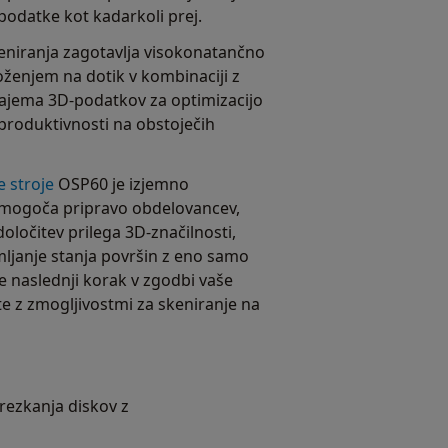
odatke kot kadarkoli prej.
eniranja zagotavlja visokonatančno
oženjem na dotik v kombinaciji z
 zajema 3D-podatkov za optimizacijo
e produktivnosti na obstoječih
e stroje
OSP60 je izjemno
a omogoča pripravo obdelovancev,
oločitev prilega 3D-značilnosti,
ljanje stanja površin z eno samo
te naslednji korak v zgodbi vaše
te z zmogljivostmi za skeniranje na
 rezkanja diskov z