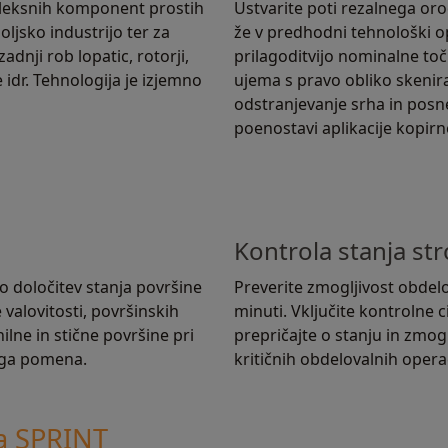
pleksnih komponent prostih
Ustvarite poti rezalnega orod
soljsko industrijo ter za
že v predhodni tehnološki op
dnji rob lopatic, rotorji,
prilagoditvijo nominalne toč
idr. Tehnologija je izjemno
ujema s pravo obliko skenir
odstranjevanje srha in pos
poenostavi aplikacije kopirn
Kontrola stanja str
 določitev stanja površine
Preverite zmogljivost obdelo
alovitosti, površinskih
minuti. Vključite kontrolne 
nilne in stične površine pri
prepričajte o stanju in zmog
nega pomena.
kritičnih obdelovalnih operac
ja SPRINT