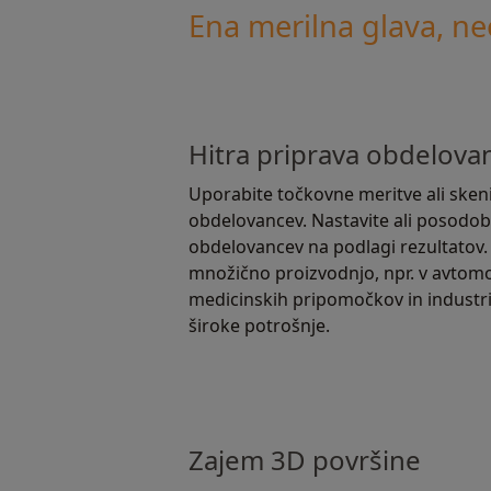
Ena merilna glava, n
Hitra priprava obdelova
Uporabite točkovne meritve ali skeni
obdelovancev. Nastavite ali posodob
obdelovancev na podlagi rezultatov.
množično proizvodnjo, npr. v avtomobi
medicinskih pripomočkov in industrij
široke potrošnje.
Zajem 3D površine