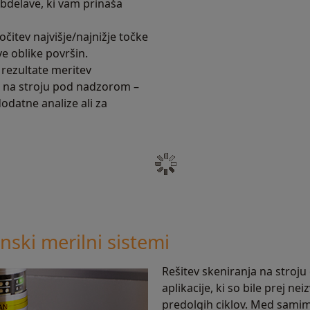
bdelave, ki vam prinaša
čitev najvišje/najnižje točke
e oblike površin.
rezultate meritev
e na stroju pod nadzorom –
odatne analize ali za
anski merilni sistemi
Rešitev skeniranja na stroju
aplikacije, ki so bile prej nei
predolgih ciklov. Med sami