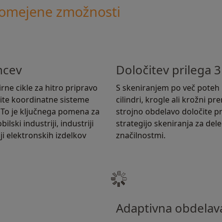
eomejene zmožnosti
ncev
Določitev prilega 3
rne cikle za hitro pripravo
S skeniranjem po več poteh m
ite koordinatne sisteme
cilindri, krogle ali krožni p
 To je ključnega pomena za
strojno obdelavo določite pr
lski industriji, industriji
strategijo skeniranja za del
i elektronskih izdelkov
značilnostmi.
Adaptivna obdelav