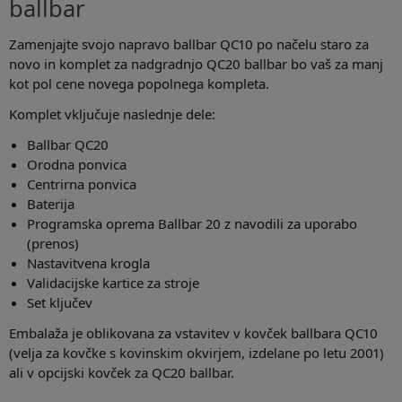
ballbar
Zamenjajte svojo napravo ballbar QC10 po načelu staro za
novo in komplet za nadgradnjo QC20 ballbar bo vaš za manj
kot pol cene novega popolnega kompleta.
Komplet vključuje naslednje dele:
Ballbar QC20
Orodna ponvica
Centrirna ponvica
Baterija
Programska oprema Ballbar 20 z navodili za uporabo
(prenos)
Nastavitvena krogla
Validacijske kartice za stroje
Set ključev
Embalaža je oblikovana za vstavitev v kovček ballbara QC10
(velja za kovčke s kovinskim okvirjem, izdelane po letu 2001)
ali v opcijski kovček za QC20 ballbar.