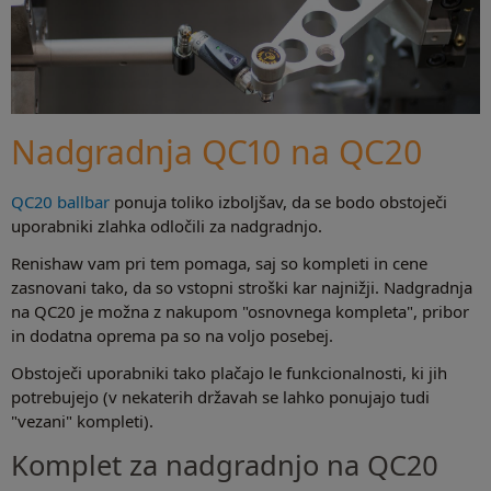
Nadgradnja QC10 na QC20
QC20 ballbar
ponuja toliko izboljšav, da se bodo obstoječi
uporabniki zlahka odločili za nadgradnjo.
Renishaw vam pri tem pomaga, saj so kompleti in cene
zasnovani tako, da so vstopni stroški kar najnižji. Nadgradnja
na QC20 je možna z nakupom "osnovnega kompleta", pribor
in dodatna oprema pa so na voljo posebej.
Obstoječi uporabniki tako plačajo le funkcionalnosti, ki jih
potrebujejo (v nekaterih državah se lahko ponujajo tudi
"vezani" kompleti).
Komplet za nadgradnjo na QC20