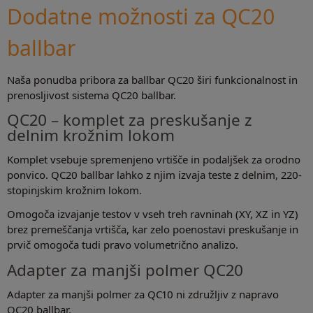
Dodatne možnosti za QC20
ballbar
Naša ponudba pribora za ballbar QC20 širi funkcionalnost in
prenosljivost sistema QC20 ballbar.
QC20 – komplet za preskušanje z
delnim krožnim lokom
Komplet vsebuje spremenjeno vrtišče in podaljšek za orodno
ponvico. QC20 ballbar lahko z njim izvaja teste z delnim, 220-
stopinjskim krožnim lokom.
Omogoča izvajanje testov v vseh treh ravninah (XY, XZ in YZ)
brez premeščanja vrtišča, kar zelo poenostavi preskušanje in
prvič omogoča tudi pravo volumetrično analizo.
Adapter za manjši polmer QC20
Adapter za manjši polmer za QC10 ni združljiv z napravo
QC20 ballbar.