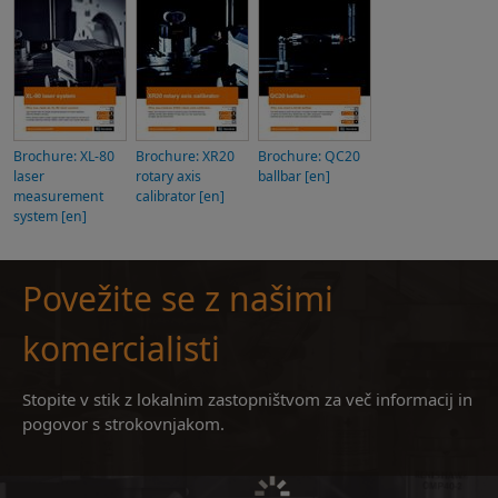
Brochure: XL-80
Brochure: XR20
Brochure: QC20
laser
rotary axis
ballbar [en]
measurement
calibrator [en]
system [en]
Povežite se z našimi
komercialisti
Stopite v stik z lokalnim zastopništvom za več informacij in
pogovor s strokovnjakom.