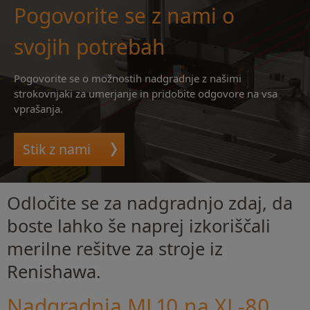
Pogovorite se z nami o
svojih potrebah
Pogovorite se o možnostih nadgradnje z našimi
strokovnjaki za umerjanje in pridobite odgovore na vsa
vprašanja.
Stik z nami
Odločite se za nadgradnjo zdaj, da
boste lahko še naprej izkoriščali
merilne rešitve za stroje iz
Renishawa.
Nadgradnja ML10 na XL-80