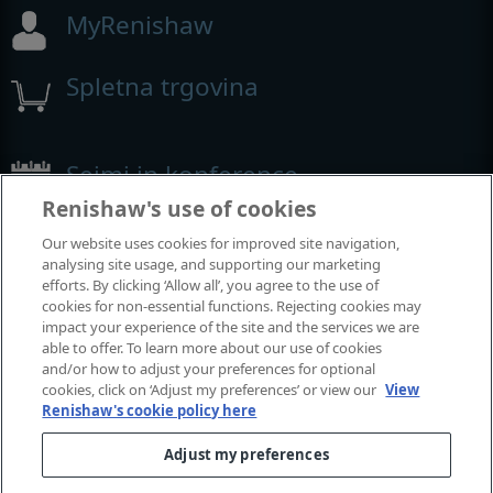
MyRenishaw
Spletna trgovina
Sejmi in konference
Renishaw's use of cookies
Dogodki, kjer smo prisotni
Our website uses cookies for improved site navigation,
analysing site usage, and supporting our marketing
efforts. By clicking ‘Allow all’, you agree to the use of
cookies for non-essential functions. Rejecting cookies may
impact your experience of the site and the services we are
able to offer. To learn more about our use of cookies
and/or how to adjust your preferences for optional
cookies, click on ‘Adjust my preferences’ or view our
View
Renishaw's cookie policy here
Adjust my preferences
© 2001-2026 Renishaw plc. Vse pravice pridržane.
Stik z nami
|
Pravne zadeve in skladnost poslovanja
|