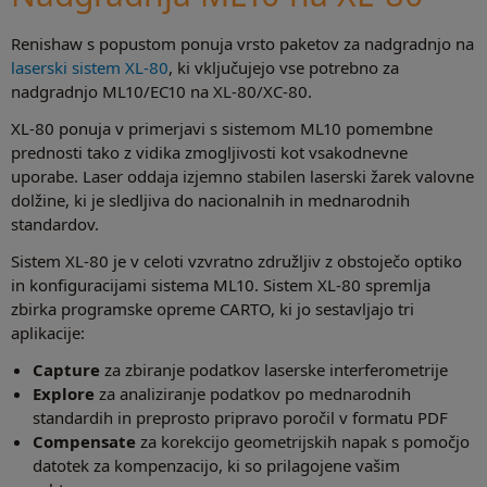
Renishaw s popustom ponuja vrsto paketov za nadgradnjo na
laserski sistem XL-80
, ki vključujejo vse potrebno za
nadgradnjo ML10/EC10 na XL-80/XC-80.
XL-80 ponuja v primerjavi s sistemom ML10 pomembne
prednosti tako z vidika zmogljivosti kot vsakodnevne
uporabe. Laser oddaja izjemno stabilen laserski žarek valovne
dolžine, ki je sledljiva do nacionalnih in mednarodnih
standardov.
Sistem XL-80 je v celoti vzvratno združljiv z obstoječo optiko
in konfiguracijami sistema ML10. Sistem XL-80 spremlja
zbirka programske opreme CARTO, ki jo sestavljajo tri
aplikacije:
Capture
za zbiranje podatkov laserske interferometrije
Explore
za analiziranje podatkov po mednarodnih
standardih in preprosto pripravo poročil v formatu PDF
Compensate
za korekcijo geometrijskih napak s pomočjo
datotek za kompenzacijo, ki so prilagojene vašim