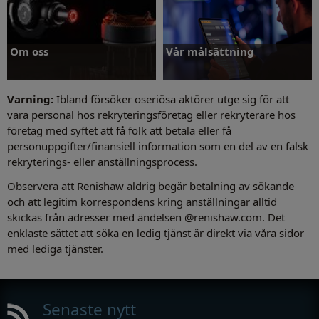
Om oss
Vår målsättning
Varning:
Ibland försöker oseriösa aktörer utge sig för att
vara personal hos rekryteringsföretag eller rekryterare hos
företag med syftet att få folk att betala eller få
personuppgifter/finansiell information som en del av en falsk
Om oss
Vår målsättning
rekryterings- eller anställningsprocess.
Observera att Renishaw aldrig begär betalning av sökande
och att legitim korrespondens kring anställningar alltid
skickas från adresser med ändelsen @renishaw.com. Det
enklaste sättet att söka en ledig tjänst är direkt via våra sidor
med lediga tjänster.
Senaste nytt