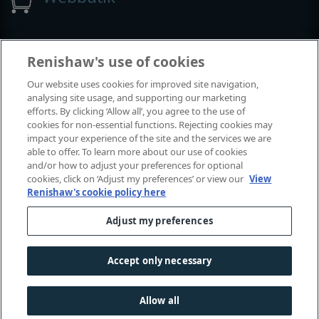
Utställningar och konferenser
Renishaw's use of cookies
Our website uses cookies for improved site navigation,
Tillställningar där vi deltar
analysing site usage, and supporting our marketing
efforts. By clicking ‘Allow all’, you agree to the use of
cookies for non-essential functions. Rejecting cookies may
impact your experience of the site and the services we are
able to offer. To learn more about our use of cookies
and/or how to adjust your preferences for optional
cookies, click on ‘Adjust my preferences’ or view our
View
Renishaw's cookie policy here
Adjust my preferences
© 2001-2026 Renishaw plc. Med ensamrätt.
Kontakta oss
|
Juridik och regelefterlevnad
|
Tillgänglighet
|
Accept only necessary
Sekretess
|
Information om cookies
Allow all