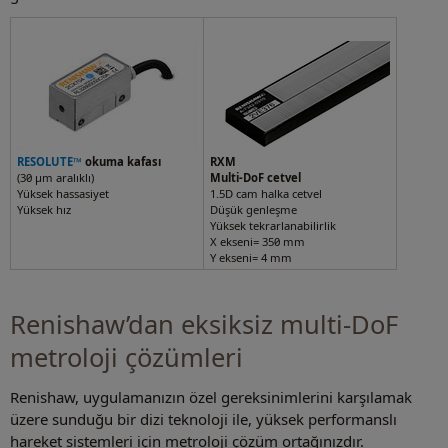
RESOLUTE™
okuma kafası
RXM
(30 µm aralıklı)
Multi-DoF cetvel
Yüksek hassasiyet
1.5D cam halka cetvel
Yüksek hız
Düşük genleşme
Yüksek tekrarlanabilirlik
X ekseni= 350 mm
Y ekseni= 4 mm
Renishaw’dan eksiksiz multi-DoF
metroloji çözümleri
Renishaw, uygulamanızın özel gereksinimlerini karşılamak
üzere sunduğu bir dizi teknoloji ile, yüksek performanslı
hareket sistemleri için metroloji çözüm ortağınızdır.