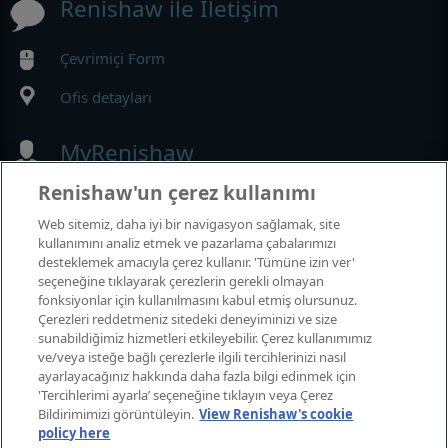
Renishaw ile İletişim
Çevrimiçi Form
Ofis detayları
MyRenishaw
Renishaw'un çerez kullanımı
Web mağazası
Web sitemiz, daha iyi bir navigasyon sağlamak, site
kullanımını analiz etmek ve pazarlama çabalarımızı
desteklemek amacıyla çerez kullanır. 'Tümüne izin ver'
seçeneğine tıklayarak çerezlerin gerekli olmayan
Fuarlar ve Konferanslar
fonksiyonlar için kullanılmasını kabul etmiş olursunuz.
Çerezleri reddetmeniz sitedeki deneyiminizi ve size
Katıldığımız etkinlikler
sunabildiğimiz hizmetleri etkileyebilir. Çerez kullanımımız
ve/veya isteğe bağlı çerezlerle ilgili tercihlerinizi nasıl
ayarlayacağınız hakkında daha fazla bilgi edinmek için
'Tercihlerimi ayarla’ seçeneğine tıklayın veya Çerez
Bildirimimizi görüntüleyin.
View Renishaw's cookie
policy here