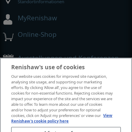
Standortinformationen
MyRenishaw
Online-Shop
Ausstellungen und Konferenzen
Renishaw's use of cookies
Veranstaltungen, an denen wir teilnehmen
Our website uses cookies for improved site navigation,
analysing site usage, and supporting our marketing
efforts. By clicking ‘Allow all’, you agree to the use of
cookies for non-essential functions. Rejecting cookies may
impact your experience of the site and the services we are
able to offer. To learn more about our use of cookies
and/or how to adjust your preferences for optional
cookies, click on ‘Adjust my preferences’ or view our
View
Renishaw's cookie policy here