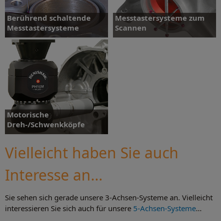
Berührend schaltende
Messtastersysteme zum
Messtastersysteme
Scannen
Berührend schaltende
Messtastersysteme zum
Messtastersysteme
Scannen
Motorische
Dreh-/Schwenkköpfe
Vielleicht haben Sie auch
Interesse an...
Motorische
Dreh-/Schwenkköpfe
Sie sehen sich gerade unsere 3-Achsen-Systeme an. Vielleicht
interessieren Sie sich auch für unsere
5-Achsen-Systeme
…