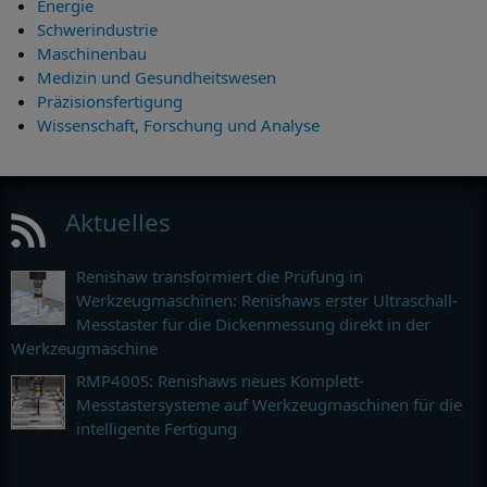
Energie
Schwerindustrie
Maschinenbau
Medizin und Gesundheitswesen
Präzisionsfertigung
Wissenschaft, Forschung und Analyse
Aktuelles
Renishaw transformiert die Prüfung in
Werkzeugmaschinen: Renishaws erster Ultraschall-
Messtaster für die Dickenmessung direkt in der
Werkzeugmaschine
RMP400S: Renishaws neues Komplett-
Messtastersysteme auf Werkzeugmaschinen für die
intelligente Fertigung