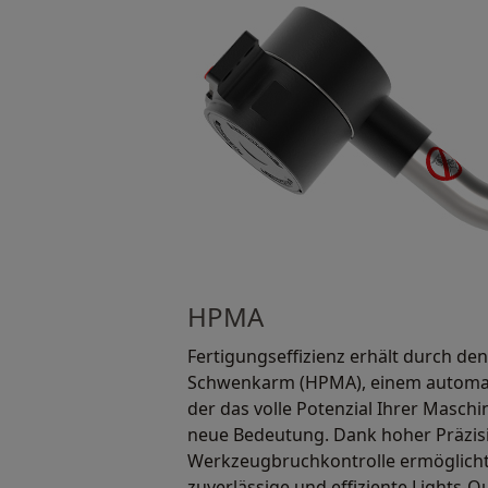
HPMA
Fertigungseffizienz erhält durch de
Schwenkarm (HPMA), einem automa
der das volle Potenzial Ihrer Maschi
neue Bedeutung. Dank hoher Präzis
Werkzeugbruchkontrolle ermöglich
zuverlässige und effiziente Lights-O