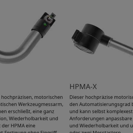
HPMA-X
n hochpräzisen, motorischen
Dieser hochpräzise motori
tischen Werkzeugmessarm,
den Automatisierungsgrad 
nen erschließt, eine ganz
und kann selbst komplexeste
ion, Wiederholbarkeit und
Anforderungen anpassbare 
t der HPMA eine
und Wiederholbarkeit und 
ut-Fertigung ohne Eingriff
oder zwei Messtastern.