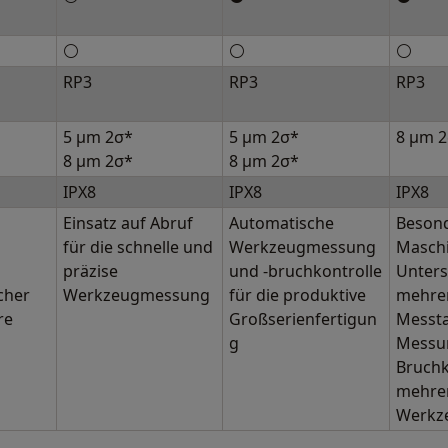
⚪
⚪
⚪
RP3
RP3
RP3
5 μm 2σ*
5 μm 2σ*
8 μm 
8 μm 2σ*
8 μm 2σ*
IPX8
IPX8
IPX8
Einsatz auf Abruf
Automatische
Beson
für die schnelle und
Werkzeugmessung
Maschi
präzise
und -bruchkontrolle
Unters
cher
Werkzeugmessung
für die produktive
mehre
re
Großserienfertigun
Messta
g
Messu
Bruchk
mehre
Werkz