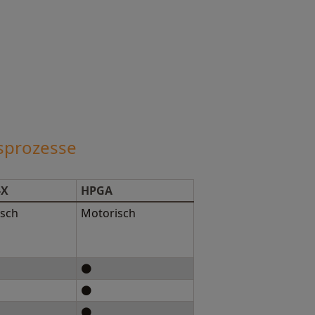
sprozesse
-X
HPGA
sch
Motorisch
⚫
⚫
⚫