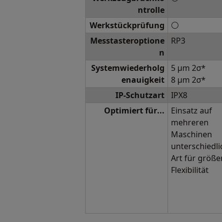
ntrolle
Werkstückprüfung
⚪
Messtasteroptione
RP3
n
Systemwiederholg
5 μm 2σ*
enauigkeit
8 μm 2σ*
IP-Schutzart
IPX8
Optimiert für...
Einsatz auf
mehreren
Maschinen
unterschiedli
Art für größe
Flexibilität