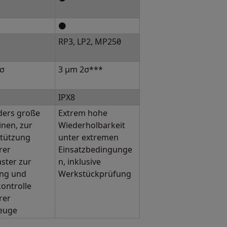
⚫
RP3, LP2, MP250
2σ
3 μm 2σ***
IPX8
ders große
Extrem hohe
nen, zur
Wiederholbarkeit
tützung
unter extremen
rer
Einsatzbedingunge
ster zur
n, inklusive
ng und
Werkstückprüfung
ontrolle
rer
euge