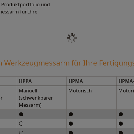
r Produktportfolio und
messarm für Ihre
en Werkzeugmessarm für Ihre Fertigung
HPPA
HPMA
HPMA
Manuell
Motorisch
Motori
er
(schwenkbarer
Messarm)
⚫
⚫
⚫
⚪
⚫
⚫
⚪
⚫
⚫