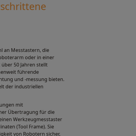
eschrittene
l an Messtastern, die
oboterarm oder in einer
 über 50 Jahren stellt
henweit führende
chtung und -messung bieten.
t der industriellen
sungen mit
her Übertragung für die
e einen Werkzeugmesstaster
aten (Tool Frame). Sie
gkeit von Robotern sicher,