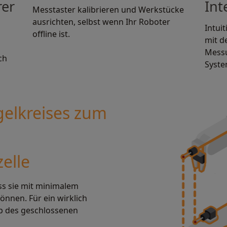
rer
Int
Messtaster kalibrieren und Werkstücke
ausrichten, selbst wenn Ihr Roboter
Intui
offline ist.
mit d
Messu
ch
Syste
gelkreises zum
elle
ass sie mit minimalem
önnen. Für ein wirklich
p des geschlossenen