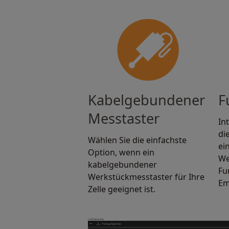
Kabelgebundener
F
Messtaster
In
di
Wählen Sie die einfachste
ei
Option, wenn ein
We
kabelgebundener
Fu
Werkstückmesstaster für Ihre
Em
Zelle geeignet ist.