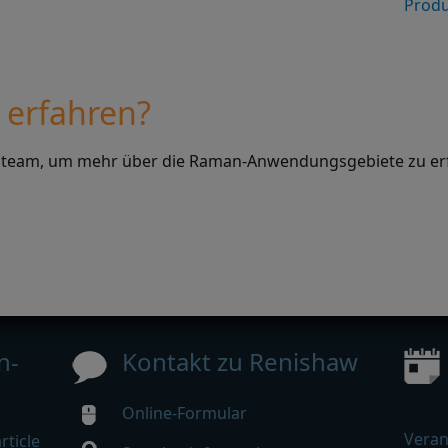
Prod
 erfahren?
steam, um mehr über die Raman-Anwendungsgebiete zu er
n-
Kontakt zu Renishaw
Online-Formular
Veran
ticle