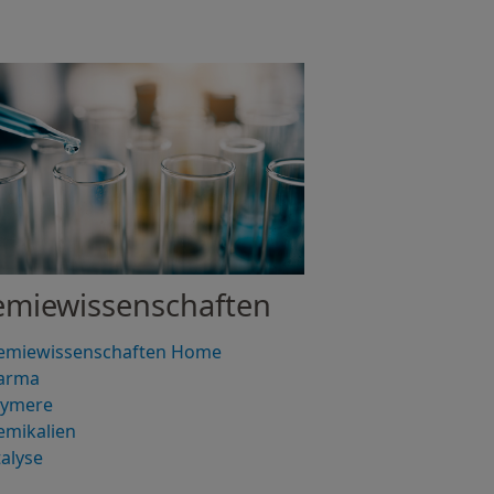
miewissenschaften
emiewissenschaften Home
arma
lymere
emikalien
alyse