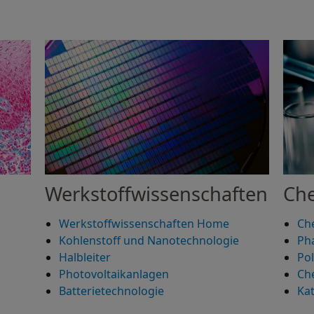
Werkstoffwissenschaften
Che
Werkstoffwissenschaften Home
Ch
Kohlenstoff und Nanotechnologie
Ph
Halbleiter
Po
Photovoltaikanlagen
Ch
Batterietechnologie
Kat