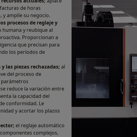
 recursos actuales;
aplace
 facturas de horas
, y amplíe su negocio.
s procesos de reglaje y
n humana y reubique al
proactiva. Proporcionan a
ligencia que precisan para
ndo los períodos de
s y las piezas rechazadas;
al
ve del proceso de
s parámetros
e reduce la variación entre
menta la capacidad del
 de conformidad. Le
nidad y acortar los plazos
sector;
el reglaje automático
r componentes complejos,