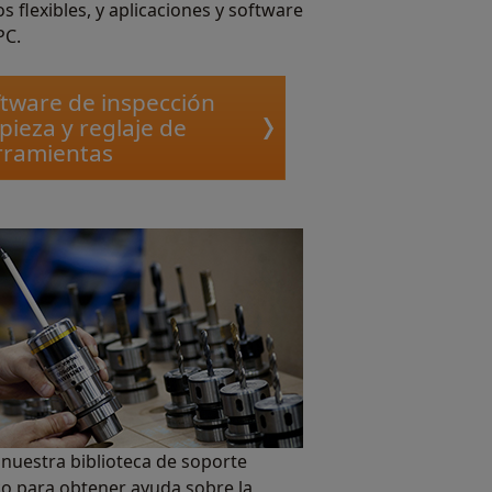
s flexibles, y aplicaciones y software
PC.
tware de inspección
pieza y reglaje de
rramientas
e nuestra biblioteca de soporte
co para obtener ayuda sobre la