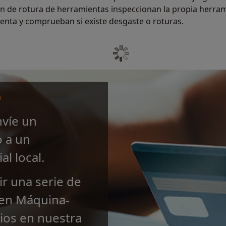
ón de rotura de herramientas inspeccionan la propia herrami
enta y comprueban si existe desgaste o roturas.
o
nvíe un
o a un
l local.
r una serie de
 en Máquina-
ios en nuestra