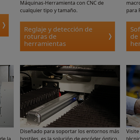
Máquinas-Herramienta con CNC de
macro
cualquier tipo y tamaño.
para 
Reglaje y detección de
Sof
roturas de
de 
herramientas
he
Diseñado para soportar los entornos más
Visit
de la
hostiles, es la solución de encóder óptico
técni