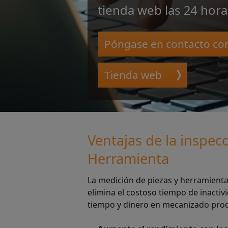
tienda web las 24 horas
Póngase en contacto co
Tienda web
Ventajas de la inspe
Herramienta
La medición de piezas y herramienta
elimina el costoso tiempo de inacti
tiempo y dinero en mecanizado prod