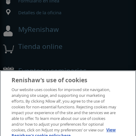
Formulario en línea
Detalles de la oficina
MyRenishaw
Tienda online
Eventos y seminarios
Renishaw's use of cookies
Eventos y seminarios en los que participamos alrededor del
Our website uses cookies for improved site navigation,
mundo
analysing site usage, and supporting our marketing
efforts. By clicking ‘Allow all’, you agree to the use of
cookies for non-essential functions. Rejecting cookies may
impact your experience of the site and the services we are
able to offer. To learn more about our use of cookies
and/or how to adjust your preferences for optional
cookies, click on ‘Adjust my preferences’ or view our
View
Renishaw's cookie policy here