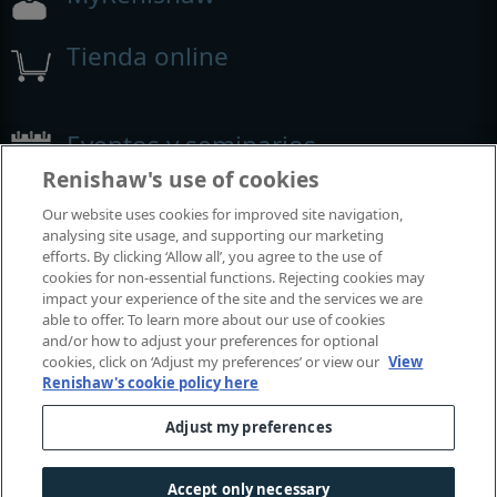
Tienda online
Eventos y seminarios
Renishaw's use of cookies
Eventos y seminarios en los que participamos alrededor del
Our website uses cookies for improved site navigation,
mundo
analysing site usage, and supporting our marketing
efforts. By clicking ‘Allow all’, you agree to the use of
cookies for non-essential functions. Rejecting cookies may
impact your experience of the site and the services we are
able to offer. To learn more about our use of cookies
and/or how to adjust your preferences for optional
cookies, click on ‘Adjust my preferences’ or view our
View
Renishaw's cookie policy here
Adjust my preferences
© 2001-2026 Renishaw plc. Todos los derechos reservados.
Póngase en contacto con nosotros
|
Centro legal y de conformidad
|
Accesibilidad
|
Confidencialid
Accept only necessary