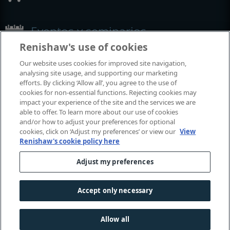
Eventos y seminarios
Renishaw's use of cookies
Eventos y seminarios en los que participamos alrededor del
Our website uses cookies for improved site navigation,
mundo
analysing site usage, and supporting our marketing
efforts. By clicking ‘Allow all’, you agree to the use of
cookies for non-essential functions. Rejecting cookies may
impact your experience of the site and the services we are
able to offer. To learn more about our use of cookies
and/or how to adjust your preferences for optional
cookies, click on ‘Adjust my preferences’ or view our
View
Renishaw's cookie policy here
Adjust my preferences
© 2001-2026 Renishaw plc. Todos los derechos reservados.
Póngase en contacto con nosotros
|
Centro legal y de conformidad
|
Accesibilidad
|
Confidencialid
Accept only necessary
|
Guía de cookies
|
Aviso de género en el lenguaje
Allow all