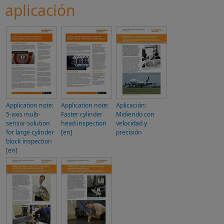
aplicación
Application note:
Application note:
Aplicación:
5-axis multi-
Faster cylinder
Midiendo con
sensor solution
head inspection
velocidad y
for large cylinder
[en]
precisión
block inspection
[en]