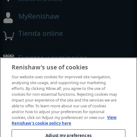
MyRenishaw
Tienda online
Eventos y seminarios
Renishaw's use of cookies
Eventos y seminarios en los que participamos alrededor del
Our website uses cookies for improved site navigation,
mundo
analysing site usage, and supporting our marketing
efforts. By clicking ‘Allow all’, you agree to the use of
cookies for non-essential functions. Rejecting cookies may
impact your experience of the site and the services we are
able to offer. To learn more about our use of cookies
and/or how to adjust your preferences for optional
cookies, click on ‘Adjust my preferences’ or view our
View
Renishaw's cookie policy here
Adjust my preferences
© 2001-2026 Renishaw plc. Todos los derechos reservados.