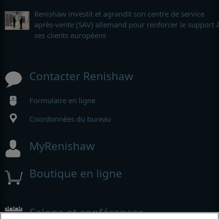
Renishaw investit et agrandit son centre de service
après-vente (SAV) allemand pour renforcer le support 
ses clients européens
Contacter Renishaw
Formulaire en ligne
Coordonnées du bureau
MyRenishaw
Boutique en ligne
Salons et conférences