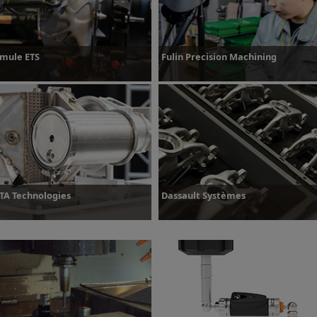
mule ETS
Fulin Precision Machining
lus d’informations
Plus d’informations
TA Technologies
Dassault Systèmes
lus d’informations
Plus d’informations