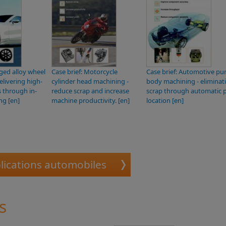
rged alloy wheel
Case brief: Motorcycle
Case brief: Automotive p
elivering high-
cylinder head machining -
body machining - eliminat
s through in-
reduce scrap and increase
scrap through automatic 
ng [en]
machine productivity. [en]
location [en]
lications automobiles
s