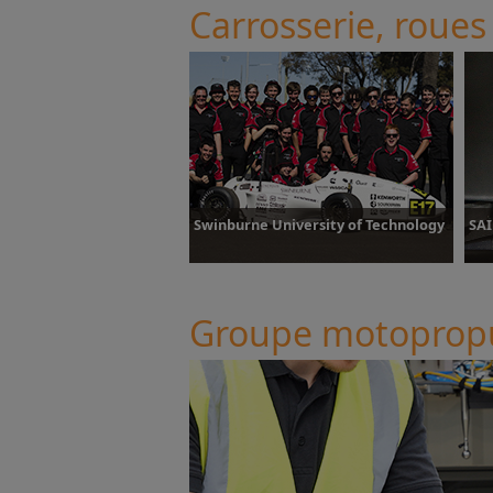
Carrosserie, roues
Swinburne University of Technology
SAI
Groupe motoprop
Plus d’informations
P