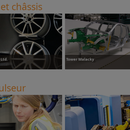
 et châssis
 Ltd.
Tower Malacky
ulseur
lus d’informations
Plus d’informations