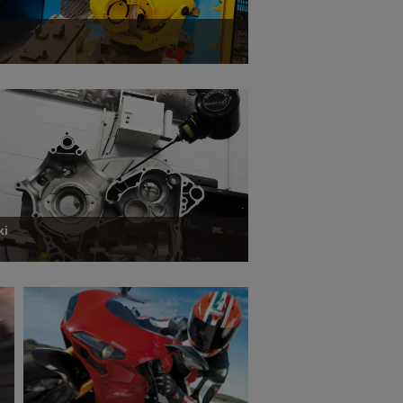
ki
’informations