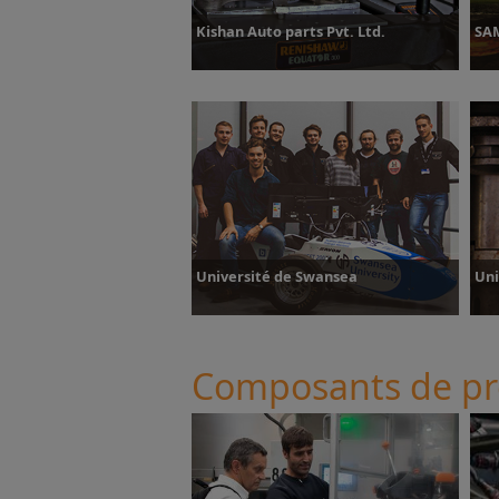
Kishan Auto parts Pvt. Ltd.
SA
Plus d’informations
P
Université de Swansea
Un
Composants de pr
Plus d’informations
P