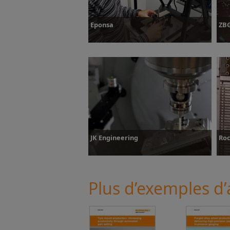
Eponsa
ZB
Plus d’informations
P
JK Engineering
Roc
Plus d’exemples d’
Plus d’informations
P