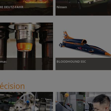
ME DEUTZ-FAHR
Nissan
lus d’informations
Plus d’informations
imac
BLOODHOUND SSC
écision
lus d’informations
Plus d’informations