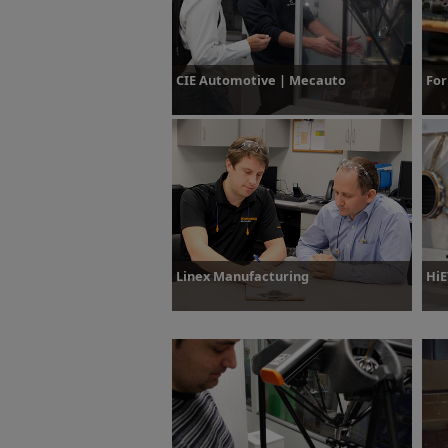
CIE Automotive | Mecauto
For
Plus d’informations
P
Linex Manufacturing
HiE
Plus d’informations
P