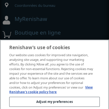
Coordonnées du bureau
MyRenishaw
Boutique en ligne
Renishaw's use of cookies
Salons et conférences
Our website uses cookies for improved site navigation,
analysing site usage, and supporting our marketing
Événements auxquels nous participons
efforts. By clicking ‘Allow all’, you agree to the use of
cookies for non-essential functions. Rejecting cookies may
impact your experience of the site and the services we are
able to offer. To learn more about our use of cookies
and/or how to adjust your preferences for optional
cookies, click on ‘Adjust my preferences’ or view our
View
Renishaw's cookie policy here
Adjust my preferences